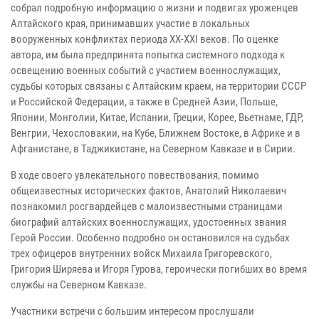
собрал подробную информацию о жизни и подвигах уроженцев
Алтайского края, принимавших участие в локальных
вооруженных конфликтах периода XX-XXI веков. По оценке
автора, им была предпринята попытка системного подхода к
освещению военных событий с участием военнослужащих,
судьбы которых связаны с Алтайским краем, на территории СССР
и Российской Федерации, а также в Средней Азии, Польше,
Японии, Монголии, Китае, Испании, Греции, Корее, Вьетнаме, ГДР,
Венгрии, Чехословакии, на Кубе, Ближнем Востоке, в Африке и в
Афганистане, в Таджикистане, на Северном Кавказе и в Сирии.
В ходе своего увлекательного повествования, помимо
общеизвестных исторических фактов, Анатолий Николаевич
познакомил росгвардейцев с малоизвестными страницами
биографий алтайских военнослужащих, удостоенных звания
Герой России. Особенно подробно он остановился на судьбах
трех офицеров внутренних войск Михаила Григоревского,
Григория Ширяева и Игоря Гурова, героически погибших во время
службы на Северном Кавказе.
Участники встречи с большим интересом прослушали