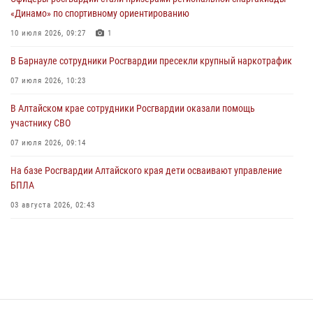
03 июля 2026, 04:03
«Динамо» по спортивному ориентированию
Управление Росгвардии по Алтайскому краю провело для детей
10 июля 2026, 09:27
1
экскурсию на теплоходе в рамках акции «Каникулы с Росгвардией»
В Барнауле сотрудники Росгвардии пресекли крупный наркотрафик
02 июля 2026, 00:55
07 июля 2026, 10:23
В краевом управлении вневедомственной охраны Росгвардии по
В Алтайском крае сотрудники Росгвардии оказали помощь
Алтайскому краю подведены итоги «прямой линии»
участнику СВО
01 июля 2026, 07:49
07 июля 2026, 09:14
На базе Росгвардии Алтайского края дети осваивают управление
БПЛА
03 августа 2026, 02:43