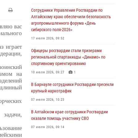
Сотрудники Управления Росгвардии по
Алтайскому краю обеспечили безопасность
агропромышленного форума «День
вляю вас
сибирского поля-2026»
иального
17 июля 2026, 09:52
з играет
Офицеры росгвардии стали призерами
дерации,
региональной спартакиады «Динамо» по
спортивному ориентированию
воинский
10 июля 2026, 09:27
1
измом на
зделений
В Барнауле сотрудники Росгвардии пресекли
длинный
крупный наркотрафик
орческих
07 июля 2026, 10:23
В Алтайском крае сотрудники Росгвардии
 задачи,
оказали помощь участнику СВО
ьзование
07 июля 2026, 09:14
ейскими