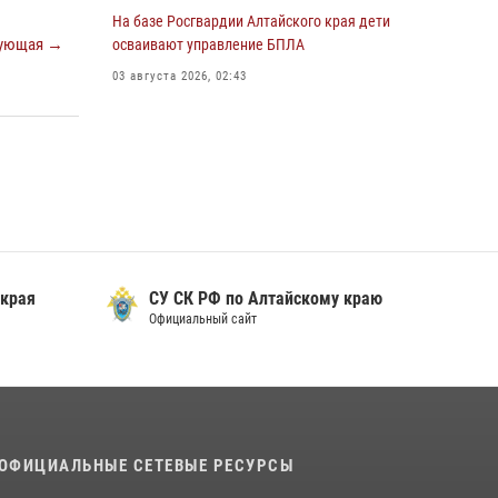
В краевом управлении вневедомственной
На базе Росгвардии Алтайского края дети
охраны Росгвардии по Алтайскому краю
ующая →
осваивают управление БПЛА
подведены итоги «прямой линии»
03 августа 2026, 02:43
01 июля 2026, 07:49
 края
СУ СК РФ по Алтайскому краю
Официальный сайт
ОФИЦИАЛЬНЫЕ СЕТЕВЫЕ РЕСУРСЫ