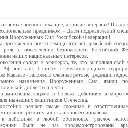
важаемые военнослужащие, дорогие ветераны! Поздра
ессиональным праздником – Днем подразделений спец
ения Вооруженных Сил Российской Федерации!
а протяжении почти семидесяти лет армейский спецна
 роль в обеспечении безопасности Российской Фе
вании наших национальных интересов.
околения солдат и офицеров, те, кто выполнял свой 
 Афганистане, боролся с международным террор
ом Кавказе - заложили славные ратные традиции подра
ального назначения Вооруженных Сил, явили по
воинской доблести и чести.
инами-спецназовцами в боевых действиях и миротв
 для нынешних защитников Отечества.
остойно решает самые сложные и ответственные
есстрашие, решительность и профессионализм.
 к действиям в любой обстановке, умелое испол
ехники были не раз продемонстрированы арм