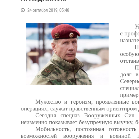
24 октября 2019, 05:48
У
с проф
назнач
Н
особую
отстаи
П
долг в
Северн
специ
пример 
Мужество и героизм, проявленные во
операциях, служат нравственным ориентиром
Сегодня спецназ Вооруженных Сил д
неизменно показывает безупречную выучку, б
Мобильность, постоянная готовность
возможностей вооружения и военной т