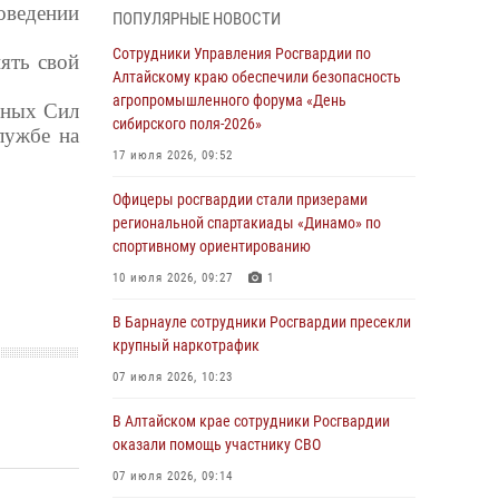
В рамках акции «Каникулы с Росгвардией»
оведении
ПОПУЛЯРНЫЕ НОВОСТИ
бойцы ОМОН «Алтай» провели военно-
патриотическое мероприятие для детей в
Сотрудники Управления Росгвардии по
ять свой
лагере «Звёздный»
Алтайскому краю обеспечили безопасность
агропромышленного форума «День
нных Сил
05 июля 2026, 11:13
сибирского поля-2026»
лужбе на
Росгвардия Алтайского края приняла участие
17 июля 2026, 09:52
в благотворительной акции «Коробка
храбрости»
Офицеры росгвардии стали призерами
региональной спартакиады «Динамо» по
04 июля 2026, 11:09
спортивному ориентированию
Сотрудники Росгвардии провели встречу с
10 июля 2026, 09:27
1
юными пограничниками в рамках акции
«Каникулы с Росгвардией»
В Барнауле сотрудники Росгвардии пресекли
крупный наркотрафик
03 июля 2026, 04:03
07 июля 2026, 10:23
Управление Росгвардии по Алтайскому краю
провело для детей экскурсию на теплоходе в
В Алтайском крае сотрудники Росгвардии
рамках акции «Каникулы с Росгвардией»
оказали помощь участнику СВО
02 июля 2026, 00:55
07 июля 2026, 09:14