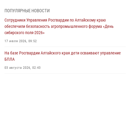
05 июля 2026, 11:13
ПОПУЛЯРНЫЕ НОВОСТИ
Росгвардия Алтайского края приняла участие в благотворительной
Сотрудники Управления Росгвардии по Алтайскому краю
акции «Коробка храбрости»
обеспечили безопасность агропромышленного форума «День
04 июля 2026, 11:09
сибирского поля-2026»
Сотрудники Росгвардии провели встречу с юными пограничниками
17 июля 2026, 09:52
в рамках акции «Каникулы с Росгвардией»
На базе Росгвардии Алтайского края дети осваивают управление
03 июля 2026, 04:03
БПЛА
Управление Росгвардии по Алтайскому краю провело для детей
03 августа 2026, 02:43
экскурсию на теплоходе в рамках акции «Каникулы с Росгвардией»
02 июля 2026, 00:55
В краевом управлении вневедомственной охраны Росгвардии по
Алтайскому краю подведены итоги «прямой линии»
01 июля 2026, 07:49