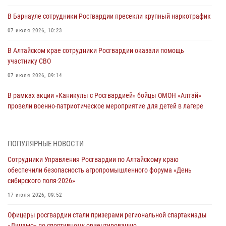
В Барнауле сотрудники Росгвардии пресекли крупный наркотрафик
07 июля 2026, 10:23
В Алтайском крае сотрудники Росгвардии оказали помощь
участнику СВО
07 июля 2026, 09:14
В рамках акции «Каникулы с Росгвардией» бойцы ОМОН «Алтай»
провели военно-патриотическое мероприятие для детей в лагере
«Звёздный»
05 июля 2026, 11:13
ПОПУЛЯРНЫЕ НОВОСТИ
Росгвардия Алтайского края приняла участие в благотворительной
Сотрудники Управления Росгвардии по Алтайскому краю
акции «Коробка храбрости»
обеспечили безопасность агропромышленного форума «День
04 июля 2026, 11:09
сибирского поля-2026»
Сотрудники Росгвардии провели встречу с юными пограничниками
17 июля 2026, 09:52
в рамках акции «Каникулы с Росгвардией»
Офицеры росгвардии стали призерами региональной спартакиады
03 июля 2026, 04:03
«Динамо» по спортивному ориентированию