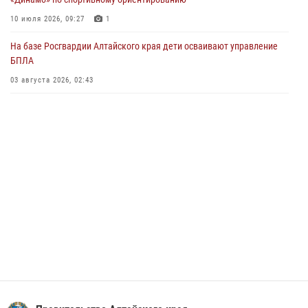
Управление Росгвардии по Алтайскому краю провело для детей
10 июля 2026, 09:27
1
экскурсию на теплоходе в рамках акции «Каникулы с Росгвардией»
На базе Росгвардии Алтайского края дети осваивают управление
02 июля 2026, 00:55
БПЛА
В краевом управлении вневедомственной охраны Росгвардии по
03 августа 2026, 02:43
Алтайскому краю подведены итоги «прямой линии»
01 июля 2026, 07:49