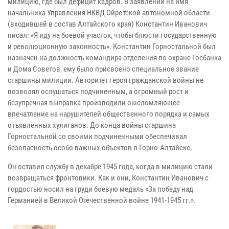
милицию, где был дефицит кадров. В заявлении на имя
начальника Управления НКВД Ойротской автономной области
(входившей в состав Алтайского края) Константин Иванович
писал: «Я иду на боевой участок, чтобы блюсти государственную
и революционную законность». Константин Горностальной был
назначен на должность командира отделения по охране Госбанка
и Дома Советов, ему было присвоено специальное звание
старшины милиции. Авторитет героя гражданской войны не
позволял ослушаться подчиненным, а огромный рост и
безупречная выправка производили ошеломляющее
впечатление на нарушителей общественного порядка и самых
отъявленных хулиганов. До конца войны старшина
Горностальной со своими подчиненными обеспечивал
безопасность особо важных объектов в Горно-Алтайске.
Он оставил службу в декабре 1945 года, когда в милицию стали
возвращаться фронтовики. Как и они, Константин Иванович с
гордостью носил на груди боевую медаль «За победу над
Германией в Великой Отечественной войне 1941-1945 гг.».