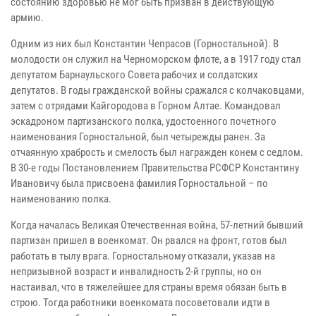
состоянию здоровью не мог быть призван в действующую
армию.
Одним из них был Константин Чепрасов (Горностальной). В
молодости он служил на Черноморском флоте, а в 1917 году стал
депутатом Барнаульского Совета рабочих и солдатских
депутатов. В годы гражданской войны сражался с колчаковцами,
затем с отрядами Кайгородова в Горном Алтае. Командовал
эскадроном партизанского полка, удостоенного почетного
наименования Горностальной, был четырежды ранен. За
отчаянную храбрость и смелость был награжден конем с седлом.
В 30-е годы Постановлением Правительства РСФСР Константину
Ивановичу была присвоена фамилия Горностальной – по
наименованию полка.
Когда началась Великая Отечественная война, 57-летний бывший
партизан пришел в военкомат. Он рвался на фронт, готов был
работать в тылу врага. Горностальному отказали, указав на
непризывной возраст и инвалидность 2-й группы, но он
настаивал, что в тяжелейшее для страны время обязан быть в
строю. Тогда работники военкомата посоветовали идти в