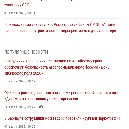
участнику СВО
07 июля 2026, 09:14
В рамках акции «Каникулы с Росгвардией» бойцы ОМОН «Алтай»
провели военно-патриотическое мероприятие для детей в лагере
«Звёздный»
05 июля 2026, 11:13
ПОПУЛЯРНЫЕ НОВОСТИ
Росгвардия Алтайского края приняла участие в благотворительной
Сотрудники Управления Росгвардии по Алтайскому краю
акции «Коробка храбрости»
обеспечили безопасность агропромышленного форума «День
04 июля 2026, 11:09
сибирского поля-2026»
Сотрудники Росгвардии провели встречу с юными пограничниками
17 июля 2026, 09:52
в рамках акции «Каникулы с Росгвардией»
Офицеры росгвардии стали призерами региональной спартакиады
03 июля 2026, 04:03
«Динамо» по спортивному ориентированию
Управление Росгвардии по Алтайскому краю провело для детей
10 июля 2026, 09:27
1
экскурсию на теплоходе в рамках акции «Каникулы с Росгвардией»
В Барнауле сотрудники Росгвардии пресекли крупный наркотрафик
02 июля 2026, 00:55
07 июля 2026, 10:23