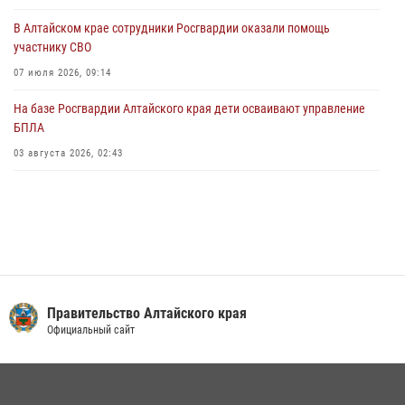
В краевом управлении вневедомственной охраны Росгвардии по
В Алтайском крае сотрудники Росгвардии оказали помощь
Алтайскому краю подведены итоги «прямой линии»
участнику СВО
01 июля 2026, 07:49
07 июля 2026, 09:14
На базе Росгвардии Алтайского края дети осваивают управление
БПЛА
03 августа 2026, 02:43
Правительство Алтайского края
Официальный сайт