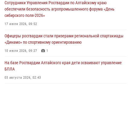
Сотрудники Управления Росгвардии по Алтайскому краю
акции «Коробка храбрости»
обеспечили безопасность агропромышленного форума «День
04 июля 2026, 11:09
сибирского поля-2026»
Сотрудники Росгвардии провели встречу с юными пограничниками
17 июля 2026, 09:52
в рамках акции «Каникулы с Росгвардией»
Офицеры росгвардии стали призерами региональной спартакиады
03 июля 2026, 04:03
«Динамо» по спортивному ориентированию
Управление Росгвардии по Алтайскому краю провело для детей
10 июля 2026, 09:27
1
экскурсию на теплоходе в рамках акции «Каникулы с Росгвардией»
На базе Росгвардии Алтайского края дети осваивают управление
02 июля 2026, 00:55
БПЛА
В краевом управлении вневедомственной охраны Росгвардии по
03 августа 2026, 02:43
Алтайскому краю подведены итоги «прямой линии»
01 июля 2026, 07:49