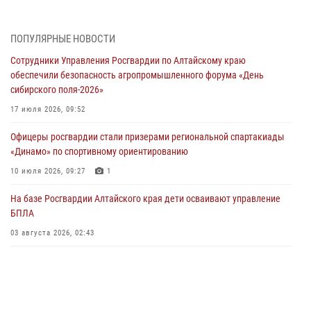
«Звёздный»
05 июля 2026, 11:13
ПОПУЛЯРНЫЕ НОВОСТИ
Росгвардия Алтайского края приняла участие в благотворительной
Сотрудники Управления Росгвардии по Алтайскому краю
акции «Коробка храбрости»
обеспечили безопасность агропромышленного форума «День
04 июля 2026, 11:09
сибирского поля-2026»
Сотрудники Росгвардии провели встречу с юными пограничниками
17 июля 2026, 09:52
в рамках акции «Каникулы с Росгвардией»
Офицеры росгвардии стали призерами региональной спартакиады
03 июля 2026, 04:03
«Динамо» по спортивному ориентированию
Управление Росгвардии по Алтайскому краю провело для детей
10 июля 2026, 09:27
1
экскурсию на теплоходе в рамках акции «Каникулы с Росгвардией»
На базе Росгвардии Алтайского края дети осваивают управление
02 июля 2026, 00:55
БПЛА
В краевом управлении вневедомственной охраны Росгвардии по
03 августа 2026, 02:43
Алтайскому краю подведены итоги «прямой линии»
01 июля 2026, 07:49