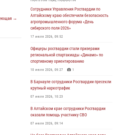
бойцы ОМОН «Алтай» провели военно-
патриотическое мероприятие для детей в
Сотрудники Управления Росгвардии по
лагере «Звёздный»
Алтайскому краю обеспечили безопасность
ующая →
агропромышленного форума «День
05 июля 2026, 11:13
сибирского поля-2026»
Росгвардия Алтайского края приняла участие
17 июля 2026, 09:52
в благотворительной акции «Коробка
храбрости»
Офицеры росгвардии стали призерами
региональной спартакиады «Динамо» по
04 июля 2026, 11:09
спортивному ориентированию
Сотрудники Росгвардии провели встречу с
10 июля 2026, 09:27
1
юными пограничниками в рамках акции
«Каникулы с Росгвардией»
В Барнауле сотрудники Росгвардии пресекли
крупный наркотрафик
03 июля 2026, 04:03
07 июля 2026, 10:23
Управление Росгвардии по Алтайскому краю
провело для детей экскурсию на теплоходе в
В Алтайском крае сотрудники Росгвардии
рамках акции «Каникулы с Росгвардией»
оказали помощь участнику СВО
02 июля 2026, 00:55
07 июля 2026, 09:14
В краевом управлении вневедомственной