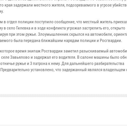
го края задержали местного жителя, подозреваемого в угрозе убийст
у.
ом в отдел полиции поступило сообщение, что местный житель приеха
 в село Гилевка и в ходе конфликта угрожал застрелить его, открыто
ируя при этом ружье. Злоумышленник скрылся на автомобиле, ориент
аемого была передана ближайшим нарядам полиции и Росгвардии.
екоторое время экипаж Росгвардии заметил разыскиваемый автомоби
 селе Завьялово и задержал его водителя. В салоне машины было об
отничье ружье и 3 патрона к нему. Для дальнейшего разбирательства
 Предварительно установлено, что задержанный являлся владельцем 