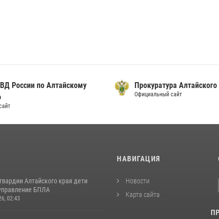
ВД России по Алтайскому
Прокуратура Алтайского
Официальный сайт
ю
сайт
И
НАВИГАЦИЯ
гвардии Алтайского края дети
Новости
управление БПЛА
Карта сайта
26, 02:43
П