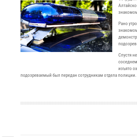
Алтайско
знакомом
Рано утр
знакомому
демонстр
подозрев
Спустя н
соседнем
изъято ох
подозреваемый был передан сотрудникам отдела полиции.