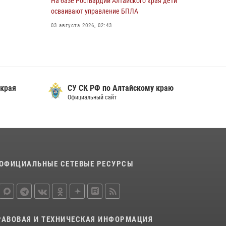
На базе Росгвардии Алтайского края дети
охраны Росгвардии по Алтайскому краю
осваивают управление БПЛА
подведены итоги «прямой линии»
03 августа 2026, 02:43
01 июля 2026, 07:49
 края
СУ СК РФ по Алтайскому краю
Официальный сайт
ОФИЦИАЛЬНЫЕ СЕТЕВЫЕ РЕСУРСЫ
РАВОВАЯ И ТЕХНИЧЕСКАЯ ИНФОРМАЦИЯ