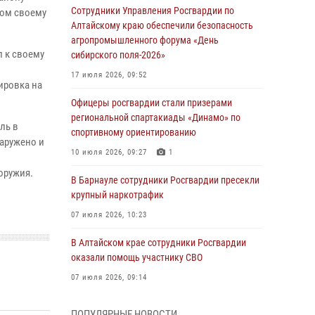
Сотрудники Управления Росгвардии по
вом своему
Алтайскому краю обеспечили безопасность
агропромышленного форума «День
л к своему
сибирского поля-2026»
17 июля 2026, 09:52
ировка на
Офицеры росгвардии стали призерами
региональной спартакиады «Динамо» по
ль в
спортивному ориентированию
наружено и
10 июля 2026, 09:27
1
оружия.
В Барнауле сотрудники Росгвардии пресекли
крупный наркотрафик
07 июля 2026, 10:23
В Алтайском крае сотрудники Росгвардии
оказали помощь участнику СВО
07 июля 2026, 09:14
В рамках акции «Каникулы с Росгвардией»
ПОПУЛЯРНЫЕ НОВОСТИ