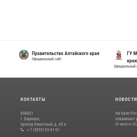
Правительство Алтайского края
ГУ М
Официальный сайт
кра
Официальный 
КОНТАКТЫ
НОВОСТ
656021
На базе Рос
г. Барнаул,
осваивают 
проезд Канатный, д. 43 а
03 августа 20
+ 7 (3852) 65-41-01