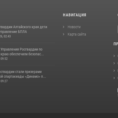
И
НАВИГАЦИЯ
гвардии Алтайского края дети
Новости
управление БПЛА
Карта сайта
26, 02:43
П
 Управления Росгвардии по
краю обеспечили безопас...
 09:52
сгвардии стали призерами
ой спартакиады «Динамо» п...
 09:27