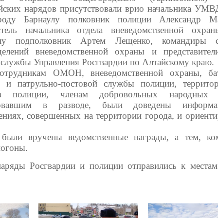
йских нарядов присутствовали врио начальника УМВ
роду Барнаулу полковник полиции Александр Ма
итель начальника отдела вневедомственной охра
улу подполковник Артем Лещенко, командиры с
делений вневедомственной охраны и представител
 службы Управления Росгвардии по Алтайскому краю.
отрудникам ОМОН, вневедомственной охраны, ба
и патрульно-постовой службы полиции, террито
ов полиции, членам добровольных народных 
вовавшим в разводе, были доведены информ
лениях, совершенных на территории города, и ориенти
 были вручены ведомственные награды, а тем, к
погоны.
аряды Росгвардии и полиции отправились к местам