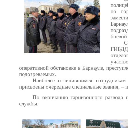
полице
по го
замест
Барна
подраз
боевой
С
ГИБДД 
отдел
участ
оперативной обстановке в Барнауле, преступ
подозреваемых.
Наиболее отличившимся сотрудникам
присвоены очередные специальные звания, – 
По окончанию гарнизонного развода н
службы.