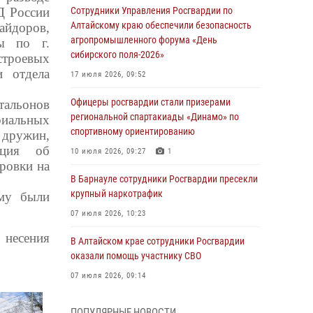
Д России
Сотрудники Управления Росгвардии по
Алтайскому краю обеспечили безопасность
йдоров,
агропромышленного форума «День
ны по г.
сибирского поля-2026»
троевых
и отдела
17 июля 2026, 09:52
Офицеры росгвардии стали призерами
тальонов
региональной спартакиады «Динамо» по
риальных
спортивному ориентированию
дружин,
ация об
10 июля 2026, 09:27
1
ровки на
В Барнауле сотрудники Росгвардии пресекли
крупный наркотрафик
ому были
07 июля 2026, 10:23
 несения
В Алтайском крае сотрудники Росгвардии
оказали помощь участнику СВО
07 июля 2026, 09:14
В рамках акции «Каникулы с Росгвардией»
ПОПУЛЯРНЫЕ НОВОСТИ