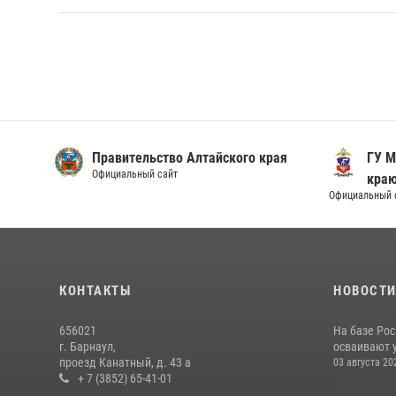
Правительство Алтайского края
ГУ М
Официальный сайт
кра
Официальный 
КОНТАКТЫ
НОВОСТ
656021
На базе Рос
г. Барнаул,
осваивают 
проезд Канатный, д. 43 а
03 августа 20
+ 7 (3852) 65-41-01