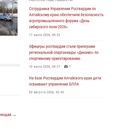
бойцы ОМОН «Алтай» провели военно-
патриотическое мероприятие для детей в
Сотрудники Управления Росгвардии по
лагере «Звёздный»
Алтайскому краю обеспечили безопасность
агропромышленного форума «День
05 июля 2026, 11:13
сибирского поля-2026»
Росгвардия Алтайского края приняла участие
17 июля 2026, 09:52
в благотворительной акции «Коробка
храбрости»
Офицеры росгвардии стали призерами
региональной спартакиады «Динамо» по
04 июля 2026, 11:09
спортивному ориентированию
Сотрудники Росгвардии провели встречу с
10 июля 2026, 09:27
1
юными пограничниками в рамках акции
«Каникулы с Росгвардией»
На базе Росгвардии Алтайского края дети
осваивают управление БПЛА
03 июля 2026, 04:03
03 августа 2026, 02:43
Управление Росгвардии по Алтайскому краю
провело для детей экскурсию на теплоходе в
рамках акции «Каникулы с Росгвардией»
ующая →
02 июля 2026, 00:55
В краевом управлении вневедомственной