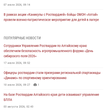
07 июля 2026, 09:14
В рамках акции «Каникулы с Росгвардией» бойцы ОМОН «Алтай»
провели военно-патриотическое мероприятие для детей в лагере
«Звёздный»
05 июля 2026, 11:13
ПОПУЛЯРНЫЕ НОВОСТИ
Росгвардия Алтайского края приняла участие в благотворительной
Сотрудники Управления Росгвардии по Алтайскому краю
акции «Коробка храбрости»
обеспечили безопасность агропромышленного форума «День
04 июля 2026, 11:09
сибирского поля-2026»
Сотрудники Росгвардии провели встречу с юными пограничниками
17 июля 2026, 09:52
в рамках акции «Каникулы с Росгвардией»
Офицеры росгвардии стали призерами региональной спартакиады
03 июля 2026, 04:03
«Динамо» по спортивному ориентированию
Управление Росгвардии по Алтайскому краю провело для детей
10 июля 2026, 09:27
1
экскурсию на теплоходе в рамках акции «Каникулы с Росгвардией»
На базе Росгвардии Алтайского края дети осваивают управление
02 июля 2026, 00:55
БПЛА
В краевом управлении вневедомственной охраны Росгвардии по
03 августа 2026, 02:43