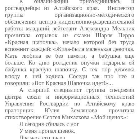
К онлайн-акции присоединились и
росгвардейцы из Алтайского края. Инспектор
группы организационно-методического
обеспечения центра лицензионно-разрешительной
работы младший лейтенант Александра Мельник
прочитала отрывок из сказки Шарля Перро
«Красная шапочка», начало которой без труда
вспомнит каждый: «Жила-была маленькая девочка.
Мать любила ее без памяти, а бабушка еще
больше. Ко дню рождения внучки подарила ей
бабушка красную шапочку. С тех пор девочка
всюду в ней ходила.
Соседи так про нее и
говорили: «Вот Красная Шапочка идет!»...
А старший специалист группы спецсвязи
центра связи и информационных технологий
Управления Росгвардии по Алтайскому краю
прапорщик Юлия Землянова прочитала
стихотворение Сергея Михалкова «Мой щенок»:
Я сегодня сбилась с ног
У меня пропал щенок.
Два часа его звала,