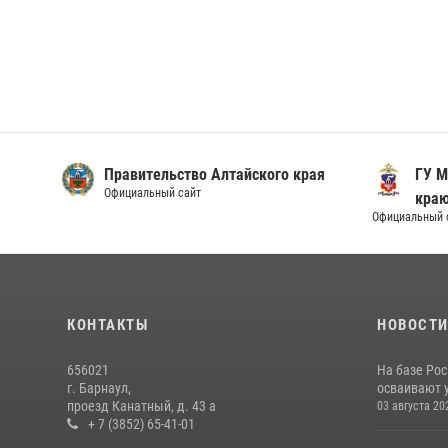
Правительство Алтайского края
ГУ М
Официальный сайт
кра
Официальный 
КОНТАКТЫ
НОВОСТ
656021
На базе Рос
г. Барнаул,
осваивают 
проезд Канатный, д. 43 а
03 августа 20
+ 7 (3852) 65-41-01