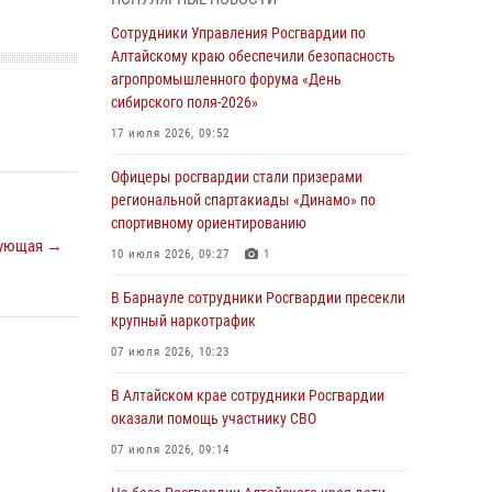
бойцы ОМОН «Алтай» провели военно-
патриотическое мероприятие для детей в
Сотрудники Управления Росгвардии по
лагере «Звёздный»
Алтайскому краю обеспечили безопасность
агропромышленного форума «День
05 июля 2026, 11:13
сибирского поля-2026»
Росгвардия Алтайского края приняла участие
17 июля 2026, 09:52
в благотворительной акции «Коробка
храбрости»
Офицеры росгвардии стали призерами
региональной спартакиады «Динамо» по
04 июля 2026, 11:09
спортивному ориентированию
ующая →
Сотрудники Росгвардии провели встречу с
10 июля 2026, 09:27
1
юными пограничниками в рамках акции
«Каникулы с Росгвардией»
В Барнауле сотрудники Росгвардии пресекли
крупный наркотрафик
03 июля 2026, 04:03
07 июля 2026, 10:23
Управление Росгвардии по Алтайскому краю
провело для детей экскурсию на теплоходе в
В Алтайском крае сотрудники Росгвардии
рамках акции «Каникулы с Росгвардией»
оказали помощь участнику СВО
02 июля 2026, 00:55
07 июля 2026, 09:14
В краевом управлении вневедомственной