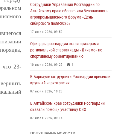
Сотрудники Управления Росгвардии по
ральном
Алтайскому краю обеспечили безопасность
аняемого
агропромышленного форума «День
сибирского поля-2026»
вшегося
17 июля 2026, 09:52
анизации
Офицеры росгвардии стали призерами
порядка,
региональной спартакиады «Динамо» по
спортивному ориентированию
10 июля 2026, 09:27
1
 что 23-
В Барнауле сотрудники Росгвардии пресекли
овершить
крупный наркотрафик
ыкальный
07 июля 2026, 10:23
В Алтайском крае сотрудники Росгвардии
оказали помощь участнику СВО
07 июля 2026, 09:14
В рамках акции «Каникулы с Росгвардией»
ПОПУЛЯРНЫЕ НОВОСТИ