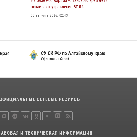
На базе Росгвардии Алтайского края дети
охраны Росгвардии по Алтайскому краю
осваивают управление БПЛА
подведены итоги «прямой линии»
03 августа 2026, 02:43
01 июля 2026, 07:49
 края
СУ СК РФ по Алтайскому краю
Официальный сайт
ОФИЦИАЛЬНЫЕ СЕТЕВЫЕ РЕСУРСЫ
РАВОВАЯ И ТЕХНИЧЕСКАЯ ИНФОРМАЦИЯ