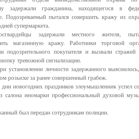
улу задержали гражданина, находящегося в феде
е. Подозреваемый пытался совершить кражу из охр
рдией супермаркета.
осгвардейцы задержали местного жителя, пыта
ить магазинную кражу. Работники торговой орг
ли подозрительного покупателя и вызвали стражей 
кнопку тревожной сигнализации.
ри установлении личности задержанного выяснилось,
ом розыске за ранее совершенный грабеж.
в дни новогодних праздников злоумышленник успел с
из салона иномарки профессиональный духовой муз
жанный был передан сотрудникам полиции.