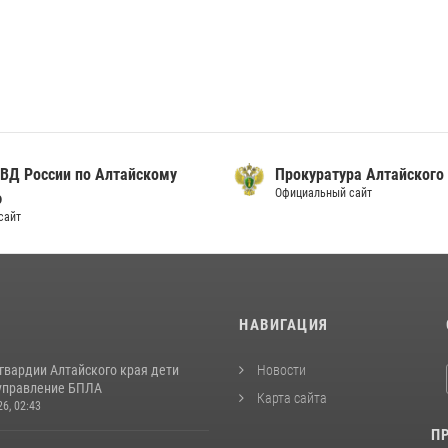
ВД России по Алтайскому
Прокуратура Алтайского
Официальный сайт
ю
сайт
И
НАВИГАЦИЯ
гвардии Алтайского края дети
Новости
управление БПЛА
Карта сайта
26, 02:43
П