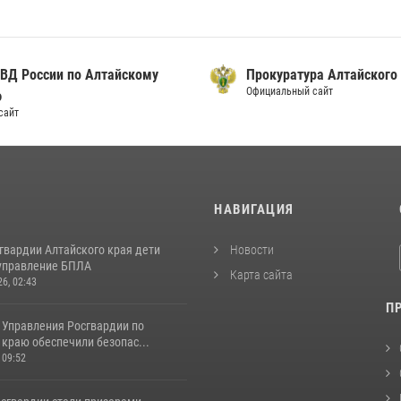
ВД России по Алтайскому
Прокуратура Алтайского
Официальный сайт
ю
сайт
И
НАВИГАЦИЯ
гвардии Алтайского края дети
Новости
управление БПЛА
Карта сайта
26, 02:43
П
 Управления Росгвардии по
краю обеспечили безопас...
 09:52