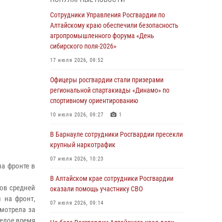
бойцы ОМОН «Алтай» провели военно-
патриотическое мероприятие для детей в
Сотрудники Управления Росгвардии по
лагере «Звёздный»
Алтайскому краю обеспечили безопасность
агропромышленного форума «День
05 июля 2026, 11:13
сибирского поля-2026»
Росгвардия Алтайского края приняла участие
17 июля 2026, 09:52
в благотворительной акции «Коробка
храбрости»
Офицеры росгвардии стали призерами
региональной спартакиады «Динамо» по
04 июля 2026, 11:09
спортивному ориентированию
Сотрудники Росгвардии провели встречу с
10 июля 2026, 09:27
1
юными пограничниками в рамках акции
«Каникулы с Росгвардией»
В Барнауле сотрудники Росгвардии пресекли
крупный наркотрафик
03 июля 2026, 04:03
07 июля 2026, 10:23
на фронте в
Управление Росгвардии по Алтайскому краю
провело для детей экскурсию на теплоходе в
В Алтайском крае сотрудники Росгвардии
сов средней
рамках акции «Каникулы с Росгвардией»
оказали помощь участнику СВО
 на фронт,
02 июля 2026, 00:55
07 июля 2026, 09:14
смотрела за
желое время
В краевом управлении вневедомственной