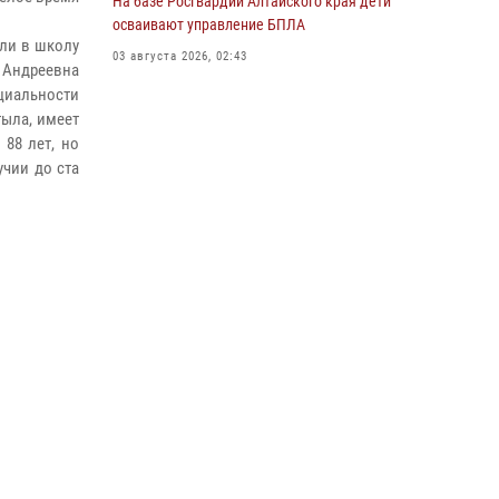
На базе Росгвардии Алтайского края дети
охраны Росгвардии по Алтайскому краю
осваивают управление БПЛА
или в школу
подведены итоги «прямой линии»
03 августа 2026, 02:43
я Андреевна
01 июля 2026, 07:49
циальности
тыла, имеет
88 лет, но
учии до ста