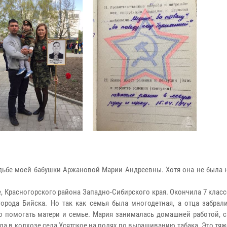
удьбе моей бабушки Аржановой Марии Андреевны. Хотя она не была 
ое, Красногорского района Западно-Сибирского края. Окончила 7 клас
орода Бийска. Но так как семья была многодетная, а отца забрали
ло помогать матери и семье. Мария занималась домашней работой, 
ла в колхозе села Усятское на полях по выращиванию табака. Это тя