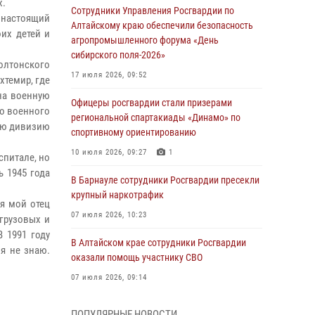
х.
Сотрудники Управления Росгвардии по
 настоящий
Алтайскому краю обеспечили безопасность
оих детей и
агропромышленного форума «День
сибирского поля-2026»
Солтонского
17 июля 2026, 09:52
хтемир, где
 на военную
Офицеры росгвардии стали призерами
го военного
региональной спартакиады «Динамо» по
кую дивизию
спортивному ориентированию
10 июля 2026, 09:27
1
спитале, но
ь 1945 года
В Барнауле сотрудники Росгвардии пресекли
крупный наркотрафик
ся мой отец
07 июля 2026, 10:23
грузовых и
 1991 году
В Алтайском крае сотрудники Росгвардии
 я не знаю.
оказали помощь участнику СВО
07 июля 2026, 09:14
В рамках акции «Каникулы с Росгвардией»
ПОПУЛЯРНЫЕ НОВОСТИ