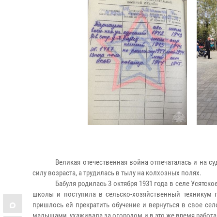
Великая отечественная война отпечаталась и на с
силу возраста, а трудилась в тылу на колхозных полях.
Бабуля родилась 3 октября 1931 года в селе Усятск
школы и поступила в сельско-хозяйственный техникум г
пришлось ей прекратить обучение и вернуться в свое се
малышами, ухаживала за огородом и в это же время работа