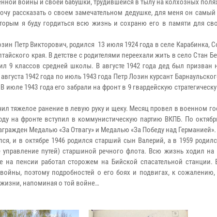
енной войны и своей бабушки, трудившейся в тылу на колхозных поля
Хочу рассказать о своем замечательном дедушке, для меня он самый
оторым я буду гордиться всю жизнь и сохраню его в памяти для св
зин Петр Викторович, родился 13 июля 1924 года в селе Карабинка, 
тайского края. В детстве с родителями переехали жить в село Стан Бе
ил 9 классов средней школы. В августе 1942 года дед был призван
 августа 1942 года по июль 1943 года Петр Лозин курсант Барнаульско
 В июле 1943 года его забрали на фронт в 9 гвардейскую стратегичес
чил тяжелое ранение в левую руку и щеку. Месяц провел в военном го
году на фронте вступил в коммунистическую партию ВКПБ. По октябр
агражден Медалью «За Отвагу» и Медалью «За Победу над Германией».
ся, и в октябре 1946 родился старший сын Валерий, а в 1959 родил
 управление путей) старшиной речного флота. Всю жизнь ходил на 
е на пенсии работал сторожем на Бийской спасательной станции. В
войны, поэтому подробностей о его боях и подвигах, к сожалению,
й жизни, напоминая о той войне…