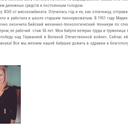
ием денежных средств и постоянным голодом.
у ФЗО от мясокомбината. Отучилась год и ее, как отличницу, отправ
село и работала в школе старшим пионервожатым. В 1951 году Мари
очно окончила Бийский механико-технологический техникум по спе
ером, ее рабочий стаж 56 лет. Моя бабуля ветеран труда и труженица 
победу над Германией в Великой Отечественной войне». Сейчас ей 
равнука! Все мы желаем нашей бабушке дожить в здравии и благопол