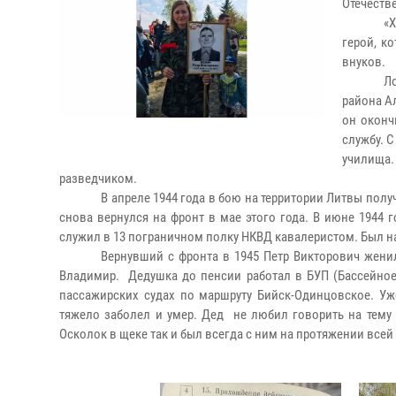
Отечеств
«
герой, к
внуков.
Ло
района Ал
он оконч
службу. С
училища.
разведчиком.
В апреле 1944 года в бою на территории Литвы полу
снова вернулся на фронт в мае этого года. В июне 1944 
служил в 13 пограничном полку НКВД кавалеристом. Был н
Вернувший с фронта в 1945 Петр Викторович женил
Владимир. Дедушка до пенсии работал в БУП (Бассейное
пассажирских судах по маршруту Бийск-Одинцовское. Уж
тяжело заболел и умер. Дед не любил говорить на тему 
Осколок в щеке так и был всегда с ним на протяжении все