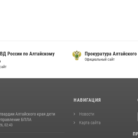
ВД России по Алтайскому
Прокуратура Алтайского
Официальный сайт
ю
сайт
И
НАВИГАЦИЯ
гвардии Алтайского края дети
Новости
управление БПЛА
Карта сайта
26, 02:43
П