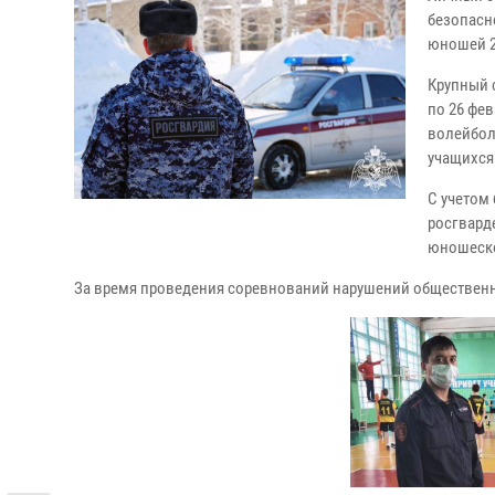
безопасн
юношей 2
Крупный 
по 26 фе
волейбол
учащихся
С учетом 
росгвард
юношеско
За время проведения соревнований нарушений общественн