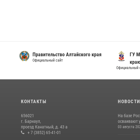
Правительство Алтайского края
ГУ М
Официальный сайт
кра
Официальный 
КОНТАКТЫ
НОВОСТ
656021
На базе Рос
г. Барнаул,
осваивают 
проезд Канатный, д. 43 а
03 августа 20
+ 7 (3852) 65-41-01