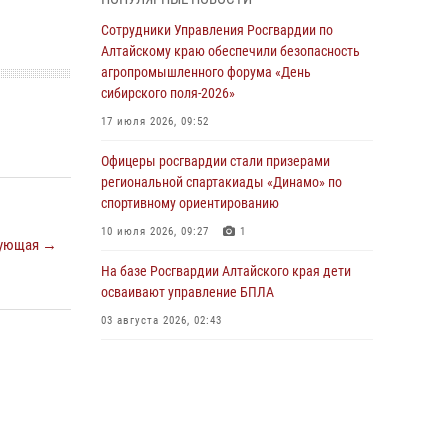
бойцы ОМОН «Алтай» провели военно-
патриотическое мероприятие для детей в
Сотрудники Управления Росгвардии по
лагере «Звёздный»
Алтайскому краю обеспечили безопасность
агропромышленного форума «День
05 июля 2026, 11:13
сибирского поля-2026»
Росгвардия Алтайского края приняла участие
17 июля 2026, 09:52
в благотворительной акции «Коробка
храбрости»
Офицеры росгвардии стали призерами
региональной спартакиады «Динамо» по
04 июля 2026, 11:09
спортивному ориентированию
Сотрудники Росгвардии провели встречу с
10 июля 2026, 09:27
1
ующая →
юными пограничниками в рамках акции
«Каникулы с Росгвардией»
На базе Росгвардии Алтайского края дети
осваивают управление БПЛА
03 июля 2026, 04:03
03 августа 2026, 02:43
Управление Росгвардии по Алтайскому краю
провело для детей экскурсию на теплоходе в
рамках акции «Каникулы с Росгвардией»
02 июля 2026, 00:55
В краевом управлении вневедомственной