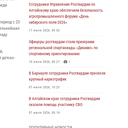
Сотрудники Управления Росгвардии по
реди
Алтайскому краю обеспечили безопасность
агропромышленного форума «День
период с 23
сибирского поля-2026»
 сильнейших
17 июля 2026, 09:52
иаду
Офицеры росгвардии стали призерами
региональной спартакиады «Динамо» по
й,
спортивному ориентированию
 детско-
10 июля 2026, 09:27
1
В Барнауле сотрудники Росгвардии пресекли
крупный наркотрафик
07 июля 2026, 10:23
В Алтайском крае сотрудники Росгвардии
оказали помощь участнику СВО
07 июля 2026, 09:14
В рамках акции «Каникулы с Росгвардией»
ПОПУЛЯРНЫЕ НОВОСТИ