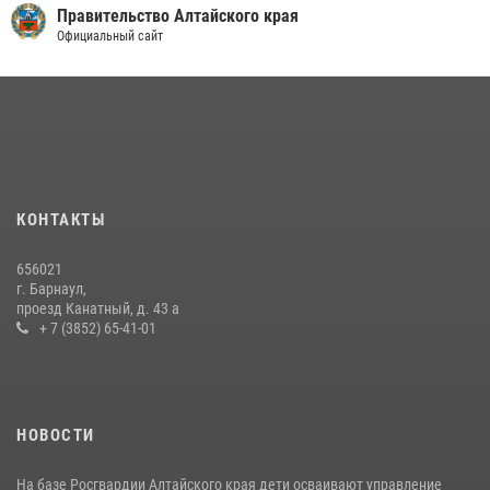
вительство Алтайского края
ГУ 
иальный сайт
Офиц
КОНТАКТЫ
656021
г. Барнаул,
проезд Канатный, д. 43 а
+ 7 (3852) 65-41-01
НОВОСТИ
На базе Росгвардии Алтайского края дети осваивают управление