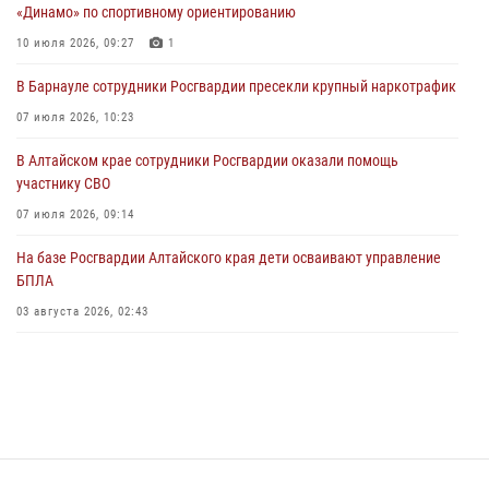
03 июля 2026, 04:03
«Динамо» по спортивному ориентированию
Управление Росгвардии по Алтайскому краю провело для детей
10 июля 2026, 09:27
1
экскурсию на теплоходе в рамках акции «Каникулы с Росгвардией»
В Барнауле сотрудники Росгвардии пресекли крупный наркотрафик
02 июля 2026, 00:55
07 июля 2026, 10:23
В краевом управлении вневедомственной охраны Росгвардии по
В Алтайском крае сотрудники Росгвардии оказали помощь
Алтайскому краю подведены итоги «прямой линии»
участнику СВО
01 июля 2026, 07:49
07 июля 2026, 09:14
На базе Росгвардии Алтайского края дети осваивают управление
БПЛА
03 августа 2026, 02:43