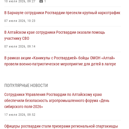
10 июля 2026, 09:27
1
В Барнауле сотрудники Росгвардии пресекли крупный наркотрафик
07 июля 2026, 10:23
В Алтайском крае сотрудники Росгвардии оказали помощь
участнику СВО
07 июля 2026, 09:14
В рамках акции «Каникулы с Росгвардией» бойцы ОМОН «Алтай»
провели военно-патриотическое мероприятие для детей в лагере
«Звёздный»
05 июля 2026, 11:13
ПОПУЛЯРНЫЕ НОВОСТИ
Росгвардия Алтайского края приняла участие в благотворительной
Сотрудники Управления Росгвардии по Алтайскому краю
акции «Коробка храбрости»
обеспечили безопасность агропромышленного форума «День
04 июля 2026, 11:09
сибирского поля-2026»
Сотрудники Росгвардии провели встречу с юными пограничниками
17 июля 2026, 09:52
в рамках акции «Каникулы с Росгвардией»
Офицеры росгвардии стали призерами региональной спартакиады