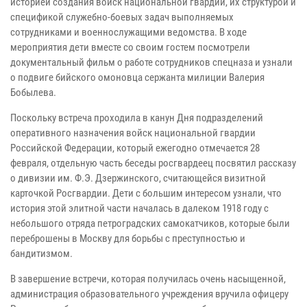
историей создания войск национальной гвардии, их структурой и
спецификой служебно-боевых задач выполняемых
сотрудниками и военнослужащими ведомства. В ходе
мероприятия дети вместе со своим гостем посмотрели
документальный фильм о работе сотрудников спецназа и узнали
о подвиге бийского омоновца сержанта милиции Валерия
Бобылева.
Поскольку встреча проходила в канун Дня подразделений
оперативного назначения войск национальной гвардии
Российской Федерации, который ежегодно отмечается 28
февраля, отдельную часть беседы росгвардеец посвятил рассказу
о дивизии им. Ф.Э. Дзержинского, считающейся визитной
карточкой Росгвардии. Дети с большим интересом узнали, что
история этой элитной части началась в далеком 1918 году с
небольшого отряда петроградских самокатчиков, которые были
переброшены в Москву для борьбы с преступностью и
бандитизмом.
В завершение встречи, которая получилась очень насыщенной,
администрация образовательного учреждения вручила офицеру