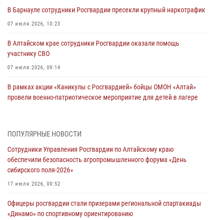
В Барнауле сотрудники Росгвардии пресекли крупный наркотрафик
07 июля 2026, 10:23
В Алтайском крае сотрудники Росгвардии оказали помощь
участнику СВО
07 июля 2026, 09:14
В рамках акции «Каникулы с Росгвардией» бойцы ОМОН «Алтай»
провели военно-патриотическое мероприятие для детей в лагере
«Звёздный»
05 июля 2026, 11:13
ПОПУЛЯРНЫЕ НОВОСТИ
Росгвардия Алтайского края приняла участие в благотворительной
Сотрудники Управления Росгвардии по Алтайскому краю
акции «Коробка храбрости»
обеспечили безопасность агропромышленного форума «День
04 июля 2026, 11:09
сибирского поля-2026»
Сотрудники Росгвардии провели встречу с юными пограничниками
17 июля 2026, 09:52
в рамках акции «Каникулы с Росгвардией»
Офицеры росгвардии стали призерами региональной спартакиады
03 июля 2026, 04:03
«Динамо» по спортивному ориентированию