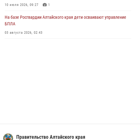
Управление Росгвардии по Алтайскому краю провело для детей
10 июля 2026, 09:27
1
экскурсию на теплоходе в рамках акции «Каникулы с Росгвардией»
На базе Росгвардии Алтайского края дети осваивают управление
02 июля 2026, 00:55
БПЛА
В краевом управлении вневедомственной охраны Росгвардии по
03 августа 2026, 02:43
Алтайскому краю подведены итоги «прямой линии»
01 июля 2026, 07:49
Правительство Алтайского края