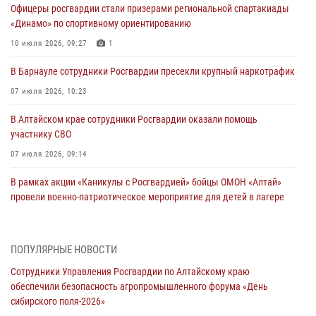
Офицеры росгвардии стали призерами региональной спартакиады
«Динамо» по спортивному ориентированию
10 июля 2026, 09:27
1
В Барнауле сотрудники Росгвардии пресекли крупный наркотрафик
07 июля 2026, 10:23
В Алтайском крае сотрудники Росгвардии оказали помощь
участнику СВО
07 июля 2026, 09:14
В рамках акции «Каникулы с Росгвардией» бойцы ОМОН «Алтай»
провели военно-патриотическое мероприятие для детей в лагере
«Звёздный»
05 июля 2026, 11:13
ПОПУЛЯРНЫЕ НОВОСТИ
Росгвардия Алтайского края приняла участие в благотворительной
Сотрудники Управления Росгвардии по Алтайскому краю
акции «Коробка храбрости»
обеспечили безопасность агропромышленного форума «День
04 июля 2026, 11:09
сибирского поля-2026»