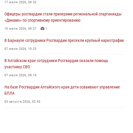
Сотрудники Росгвардии провели встречу с юными пограничниками
17 июля 2026, 09:52
в рамках акции «Каникулы с Росгвардией»
Офицеры росгвардии стали призерами региональной спартакиады
03 июля 2026, 04:03
«Динамо» по спортивному ориентированию
Управление Росгвардии по Алтайскому краю провело для детей
10 июля 2026, 09:27
1
экскурсию на теплоходе в рамках акции «Каникулы с Росгвардией»
В Барнауле сотрудники Росгвардии пресекли крупный наркотрафик
02 июля 2026, 00:55
07 июля 2026, 10:23
В краевом управлении вневедомственной охраны Росгвардии по
В Алтайском крае сотрудники Росгвардии оказали помощь
Алтайскому краю подведены итоги «прямой линии»
участнику СВО
01 июля 2026, 07:49
07 июля 2026, 09:14
На базе Росгвардии Алтайского края дети осваивают управление
БПЛА
03 августа 2026, 02:43