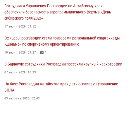
Росгвардия Алтайского края приняла участие в благотворительной
Сотрудники Управления Росгвардии по Алтайскому краю
акции «Коробка храбрости»
обеспечили безопасность агропромышленного форума «День
04 июля 2026, 11:09
сибирского поля-2026»
Сотрудники Росгвардии провели встречу с юными пограничниками
17 июля 2026, 09:52
в рамках акции «Каникулы с Росгвардией»
Офицеры росгвардии стали призерами региональной спартакиады
03 июля 2026, 04:03
«Динамо» по спортивному ориентированию
Управление Росгвардии по Алтайскому краю провело для детей
10 июля 2026, 09:27
1
экскурсию на теплоходе в рамках акции «Каникулы с Росгвардией»
В Барнауле сотрудники Росгвардии пресекли крупный наркотрафик
02 июля 2026, 00:55
07 июля 2026, 10:23
В краевом управлении вневедомственной охраны Росгвардии по
На базе Росгвардии Алтайского края дети осваивают управление
Алтайскому краю подведены итоги «прямой линии»
БПЛА
01 июля 2026, 07:49
03 августа 2026, 02:43