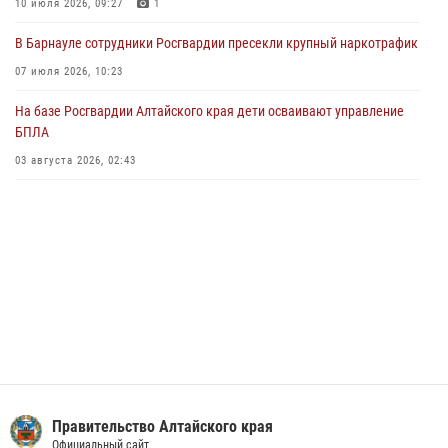
Управление Росгвардии по Алтайскому краю провело для детей
10 июля 2026, 09:27
1
экскурсию на теплоходе в рамках акции «Каникулы с Росгвардией»
В Барнауле сотрудники Росгвардии пресекли крупный наркотрафик
02 июля 2026, 00:55
07 июля 2026, 10:23
В краевом управлении вневедомственной охраны Росгвардии по
На базе Росгвардии Алтайского края дети осваивают управление
Алтайскому краю подведены итоги «прямой линии»
БПЛА
01 июля 2026, 07:49
03 августа 2026, 02:43
Правительство Алтайского края
Официальный сайт