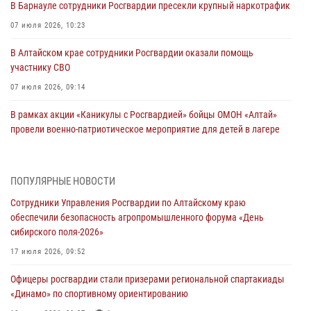
В Барнауле сотрудники Росгвардии пресекли крупный наркотрафик
07 июля 2026, 10:23
В Алтайском крае сотрудники Росгвардии оказали помощь
участнику СВО
07 июля 2026, 09:14
В рамках акции «Каникулы с Росгвардией» бойцы ОМОН «Алтай»
провели военно-патриотическое мероприятие для детей в лагере
«Звёздный»
05 июля 2026, 11:13
ПОПУЛЯРНЫЕ НОВОСТИ
Росгвардия Алтайского края приняла участие в благотворительной
Сотрудники Управления Росгвардии по Алтайскому краю
акции «Коробка храбрости»
обеспечили безопасность агропромышленного форума «День
04 июля 2026, 11:09
сибирского поля-2026»
Сотрудники Росгвардии провели встречу с юными пограничниками
17 июля 2026, 09:52
в рамках акции «Каникулы с Росгвардией»
Офицеры росгвардии стали призерами региональной спартакиады
03 июля 2026, 04:03
«Динамо» по спортивному ориентированию