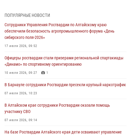
05 июля 2026, 11:13
ПОПУЛЯРНЫЕ НОВОСТИ
Росгвардия Алтайского края приняла участие в благотворительной
Сотрудники Управления Росгвардии по Алтайскому краю
акции «Коробка храбрости»
обеспечили безопасность агропромышленного форума «День
04 июля 2026, 11:09
сибирского поля-2026»
Сотрудники Росгвардии провели встречу с юными пограничниками
17 июля 2026, 09:52
в рамках акции «Каникулы с Росгвардией»
Офицеры росгвардии стали призерами региональной спартакиады
03 июля 2026, 04:03
«Динамо» по спортивному ориентированию
Управление Росгвардии по Алтайскому краю провело для детей
10 июля 2026, 09:27
1
экскурсию на теплоходе в рамках акции «Каникулы с Росгвардией»
В Барнауле сотрудники Росгвардии пресекли крупный наркотрафик
02 июля 2026, 00:55
07 июля 2026, 10:23
В краевом управлении вневедомственной охраны Росгвардии по
В Алтайском крае сотрудники Росгвардии оказали помощь
Алтайскому краю подведены итоги «прямой линии»
участнику СВО
01 июля 2026, 07:49
07 июля 2026, 09:14
На базе Росгвардии Алтайского края дети осваивают управление