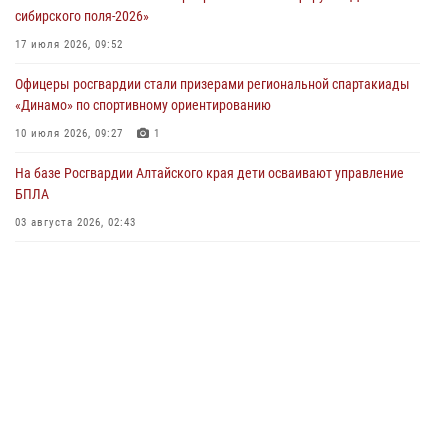
04 июля 2026, 11:09
сибирского поля-2026»
Сотрудники Росгвардии провели встречу с юными пограничниками
17 июля 2026, 09:52
в рамках акции «Каникулы с Росгвардией»
Офицеры росгвардии стали призерами региональной спартакиады
03 июля 2026, 04:03
«Динамо» по спортивному ориентированию
Управление Росгвардии по Алтайскому краю провело для детей
10 июля 2026, 09:27
1
экскурсию на теплоходе в рамках акции «Каникулы с Росгвардией»
На базе Росгвардии Алтайского края дети осваивают управление
02 июля 2026, 00:55
БПЛА
В краевом управлении вневедомственной охраны Росгвардии по
03 августа 2026, 02:43
Алтайскому краю подведены итоги «прямой линии»
01 июля 2026, 07:49