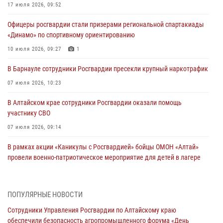
17 июля 2026, 09:52
Офицеры росгвардии стали призерами региональной спартакиады
«Динамо» по спортивному ориентированию
10 июля 2026, 09:27
1
В Барнауле сотрудники Росгвардии пресекли крупный наркотрафик
07 июля 2026, 10:23
В Алтайском крае сотрудники Росгвардии оказали помощь
участнику СВО
07 июля 2026, 09:14
В рамках акции «Каникулы с Росгвардией» бойцы ОМОН «Алтай»
провели военно-патриотическое мероприятие для детей в лагере
«Звёздный»
05 июля 2026, 11:13
ПОПУЛЯРНЫЕ НОВОСТИ
Росгвардия Алтайского края приняла участие в благотворительной
Сотрудники Управления Росгвардии по Алтайскому краю
акции «Коробка храбрости»
обеспечили безопасность агропромышленного форума «День