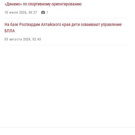
03 июля 2026, 04:03
«Динамо» по спортивному ориентированию
Управление Росгвардии по Алтайскому краю провело для детей
10 июля 2026, 09:27
1
экскурсию на теплоходе в рамках акции «Каникулы с Росгвардией»
На базе Росгвардии Алтайского края дети осваивают управление
02 июля 2026, 00:55
БПЛА
В краевом управлении вневедомственной охраны Росгвардии по
03 августа 2026, 02:43
Алтайскому краю подведены итоги «прямой линии»
01 июля 2026, 07:49