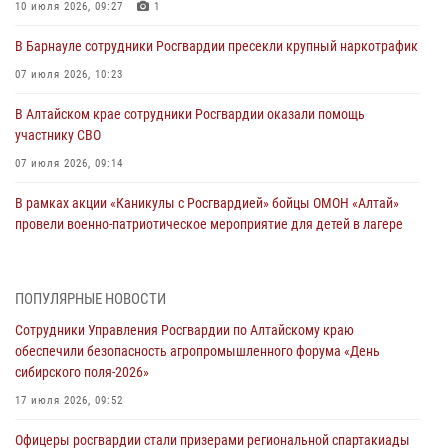
10 июля 2026, 09:27
1
В Барнауле сотрудники Росгвардии пресекли крупный наркотрафик
07 июля 2026, 10:23
В Алтайском крае сотрудники Росгвардии оказали помощь
участнику СВО
07 июля 2026, 09:14
В рамках акции «Каникулы с Росгвардией» бойцы ОМОН «Алтай»
провели военно-патриотическое мероприятие для детей в лагере
«Звёздный»
05 июля 2026, 11:13
ПОПУЛЯРНЫЕ НОВОСТИ
Росгвардия Алтайского края приняла участие в благотворительной
Сотрудники Управления Росгвардии по Алтайскому краю
акции «Коробка храбрости»
обеспечили безопасность агропромышленного форума «День
04 июля 2026, 11:09
сибирского поля-2026»
Сотрудники Росгвардии провели встречу с юными пограничниками
17 июля 2026, 09:52
в рамках акции «Каникулы с Росгвардией»
Офицеры росгвардии стали призерами региональной спартакиады