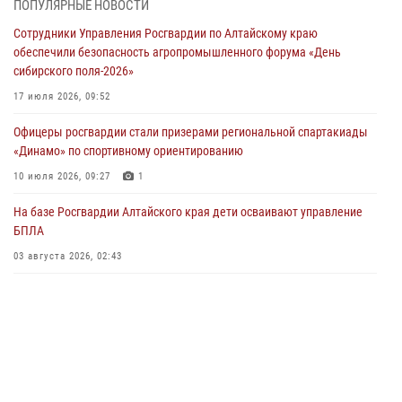
ПОПУЛЯРНЫЕ НОВОСТИ
Росгвардия Алтайского края приняла участие в благотворительной
Сотрудники Управления Росгвардии по Алтайскому краю
акции «Коробка храбрости»
обеспечили безопасность агропромышленного форума «День
04 июля 2026, 11:09
сибирского поля-2026»
Сотрудники Росгвардии провели встречу с юными пограничниками
17 июля 2026, 09:52
в рамках акции «Каникулы с Росгвардией»
Офицеры росгвардии стали призерами региональной спартакиады
03 июля 2026, 04:03
«Динамо» по спортивному ориентированию
Управление Росгвардии по Алтайскому краю провело для детей
10 июля 2026, 09:27
1
экскурсию на теплоходе в рамках акции «Каникулы с Росгвардией»
На базе Росгвардии Алтайского края дети осваивают управление
02 июля 2026, 00:55
БПЛА
В краевом управлении вневедомственной охраны Росгвардии по
03 августа 2026, 02:43
Алтайскому краю подведены итоги «прямой линии»
01 июля 2026, 07:49