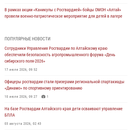
В рамках акции «Каникулы с Росгвардией» бойцы ОМОН «Алтай»
провели военно-патриотическое мероприятие для детей в лагере
«Звёздный»
05 июля 2026, 11:13
ПОПУЛЯРНЫЕ НОВОСТИ
Росгвардия Алтайского края приняла участие в благотворительной
Сотрудники Управления Росгвардии по Алтайскому краю
акции «Коробка храбрости»
обеспечили безопасность агропромышленного форума «День
04 июля 2026, 11:09
сибирского поля-2026»
Сотрудники Росгвардии провели встречу с юными пограничниками
17 июля 2026, 09:52
в рамках акции «Каникулы с Росгвардией»
Офицеры росгвардии стали призерами региональной спартакиады
03 июля 2026, 04:03
«Динамо» по спортивному ориентированию
Управление Росгвардии по Алтайскому краю провело для детей
10 июля 2026, 09:27
1
экскурсию на теплоходе в рамках акции «Каникулы с Росгвардией»
На базе Росгвардии Алтайского края дети осваивают управление
02 июля 2026, 00:55
БПЛА
В краевом управлении вневедомственной охраны Росгвардии по
03 августа 2026, 02:43
Алтайскому краю подведены итоги «прямой линии»