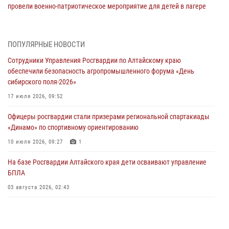
провели военно-патриотическое мероприятие для детей в лагере
«Звёздный»
05 июля 2026, 11:13
ПОПУЛЯРНЫЕ НОВОСТИ
Росгвардия Алтайского края приняла участие в благотворительной
Сотрудники Управления Росгвардии по Алтайскому краю
акции «Коробка храбрости»
обеспечили безопасность агропромышленного форума «День
04 июля 2026, 11:09
сибирского поля-2026»
Сотрудники Росгвардии провели встречу с юными пограничниками
17 июля 2026, 09:52
в рамках акции «Каникулы с Росгвардией»
Офицеры росгвардии стали призерами региональной спартакиады
03 июля 2026, 04:03
«Динамо» по спортивному ориентированию
Управление Росгвардии по Алтайскому краю провело для детей
10 июля 2026, 09:27
1
экскурсию на теплоходе в рамках акции «Каникулы с Росгвардией»
На базе Росгвардии Алтайского края дети осваивают управление
02 июля 2026, 00:55
БПЛА
В краевом управлении вневедомственной охраны Росгвардии по
03 августа 2026, 02:43
Алтайскому краю подведены итоги «прямой линии»
01 июля 2026, 07:49