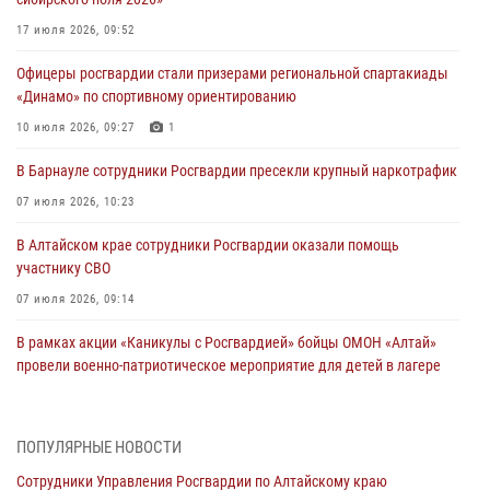
17 июля 2026, 09:52
Офицеры росгвардии стали призерами региональной спартакиады
«Динамо» по спортивному ориентированию
10 июля 2026, 09:27
1
В Барнауле сотрудники Росгвардии пресекли крупный наркотрафик
07 июля 2026, 10:23
В Алтайском крае сотрудники Росгвардии оказали помощь
участнику СВО
07 июля 2026, 09:14
В рамках акции «Каникулы с Росгвардией» бойцы ОМОН «Алтай»
провели военно-патриотическое мероприятие для детей в лагере
«Звёздный»
05 июля 2026, 11:13
ПОПУЛЯРНЫЕ НОВОСТИ
Росгвардия Алтайского края приняла участие в благотворительной
Сотрудники Управления Росгвардии по Алтайскому краю
акции «Коробка храбрости»