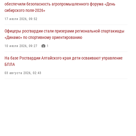
обеспечили безопасность агропромышленного форума «День
04 июля 2026, 11:09
сибирского поля-2026»
Сотрудники Росгвардии провели встречу с юными пограничниками
17 июля 2026, 09:52
в рамках акции «Каникулы с Росгвардией»
Офицеры росгвардии стали призерами региональной спартакиады
03 июля 2026, 04:03
«Динамо» по спортивному ориентированию
Управление Росгвардии по Алтайскому краю провело для детей
10 июля 2026, 09:27
1
экскурсию на теплоходе в рамках акции «Каникулы с Росгвардией»
На базе Росгвардии Алтайского края дети осваивают управление
02 июля 2026, 00:55
БПЛА
В краевом управлении вневедомственной охраны Росгвардии по
03 августа 2026, 02:43
Алтайскому краю подведены итоги «прямой линии»
01 июля 2026, 07:49