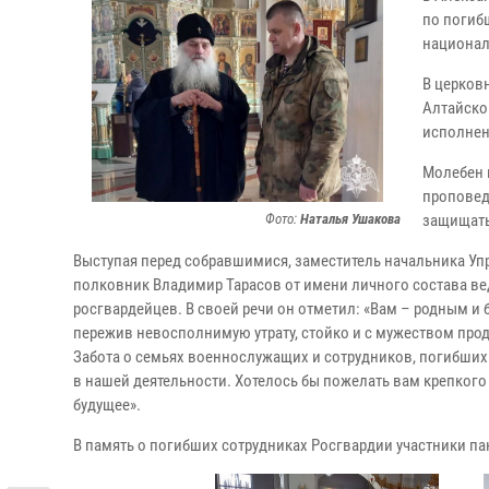
по погиб
национал
В церков
Алтайско
исполнен
Молебен 
проповед
Фото:
Наталья Ушакова
защищать
Выступая перед собравшимися, заместитель начальника Уп
полковник Владимир Тарасов от имени личного состава ве
росгвардейцев. В своей речи он отметил: «Вам – родным и 
пережив невосполнимую утрату, стойко и с мужеством прод
Забота о семьях военнослужащих и сотрудников, погибших 
в нашей деятельности. Хотелось бы пожелать вам крепкого
будущее».
В память о погибших сотрудниках Росгвардии участники п