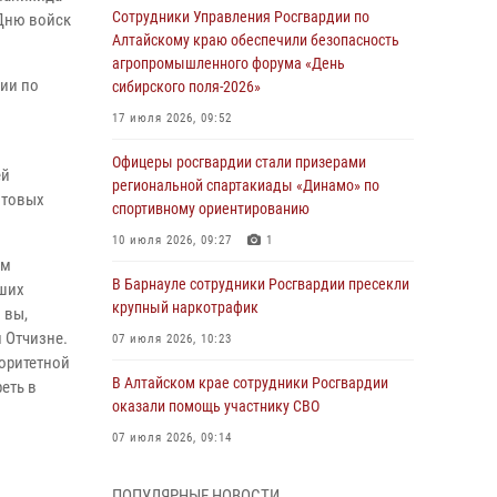
Сотрудники Управления Росгвардии по
Дню войск
Алтайскому краю обеспечили безопасность
агропромышленного форума «День
дии по
сибирского поля-2026»
17 июля 2026, 09:52
Офицеры росгвардии стали призерами
ей
региональной спартакиады «Динамо» по
отовых
спортивному ориентированию
10 июля 2026, 09:27
1
ом
В Барнауле сотрудники Росгвардии пресекли
бших
крупный наркотрафик
 вы,
 Отчизне.
07 июля 2026, 10:23
иоритетной
В Алтайском крае сотрудники Росгвардии
еть в
оказали помощь участнику СВО
07 июля 2026, 09:14
В рамках акции «Каникулы с Росгвардией»
ПОПУЛЯРНЫЕ НОВОСТИ