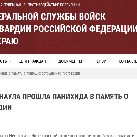
АЯ ПРИЕМНАЯ
ПРОТИВОДЕЙСТВИЕ КОРРУПЦИИ
ЕРАЛЬНОЙ СЛУЖБЫ ВОЙСК
ВАРДИИ РОССИЙСКОЙ ФЕДЕРАЦИ
КРАЮ
СТЬ
ДЛЯ ГРАЖДАН
ДОКУМЕНТЫ
ГЕРОИ
КОНТАКТ
хида в память о погибших сотрудниках Росгвардии
НАУЛА ПРОШЛА ПАНИХИДА В ПАМЯТЬ О
ДИИ
ндро-Невском соборе краевой столицы прошли молебен за здравие и 