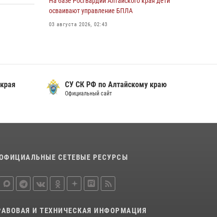
На базе Росгвардии Алтайского края дети
охраны Росгвардии по Алтайскому краю
осваивают управление БПЛА
подведены итоги «прямой линии»
03 августа 2026, 02:43
01 июля 2026, 07:49
 края
СУ СК РФ по Алтайскому краю
Официальный сайт
ОФИЦИАЛЬНЫЕ СЕТЕВЫЕ РЕСУРСЫ
РАВОВАЯ И ТЕХНИЧЕСКАЯ ИНФОРМАЦИЯ