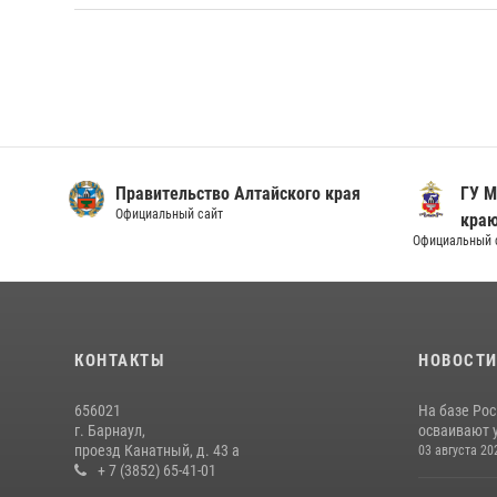
Правительство Алтайского края
ГУ М
Официальный сайт
кра
Официальный 
КОНТАКТЫ
НОВОСТ
656021
На базе Рос
г. Барнаул,
осваивают 
проезд Канатный, д. 43 а
03 августа 20
+ 7 (3852) 65-41-01