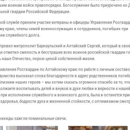
шим воинам войск правопорядка. Богослужение было приурочено ко 
ьной гвардии Российской Федерации.
ной службе приняли участие ветераны и офицеры Управления Росгвар
му краю, члены семей военнослужащих и сотрудников, погибших при
ии служебного долга.
провел митрополит Барнаульский и Алтайский Сергий, который в сво
и отметил смелость и бесстрашие всех воинов российской гвардии г
 наше Отечество, порою ценой собственной жизни.
равления Росгвардии по Алтайскому краю по работе с личным состав
домства высказал слова благодарности в адрес родственников поги
близким наших героев – мы хотим сказать огромное спасибо за то, что
олжаете воспитывать детей и внуков в духе любви и верности к нашей
при исполнении служебного и воинского долга, была и останется пр
 здоровья, бодрости духа и жизненной стойкости, с оптимизмом смотр
анихиды зажгли поминальные свечи.