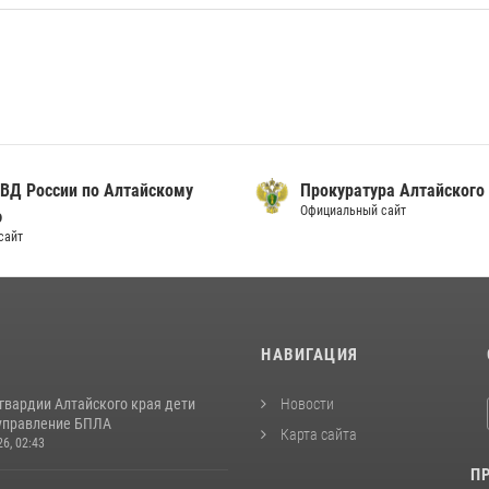
ВД России по Алтайскому
Прокуратура Алтайского
Официальный сайт
ю
сайт
И
НАВИГАЦИЯ
гвардии Алтайского края дети
Новости
управление БПЛА
Карта сайта
26, 02:43
П