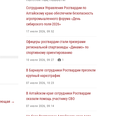
бойцы ОМОН «Алтай» провели военно-
патриотическое мероприятие для детей в
Сотрудники Управления Росгвардии по
лагере «Звёздный»
Алтайскому краю обеспечили безопасность
агропромышленного форума «День
05 июля 2026, 11:13
сибирского поля-2026»
Росгвардия Алтайского края приняла участие
17 июля 2026, 09:52
в благотворительной акции «Коробка
храбрости»
Офицеры росгвардии стали призерами
региональной спартакиады «Динамо» по
04 июля 2026, 11:09
спортивному ориентированию
Сотрудники Росгвардии провели встречу с
10 июля 2026, 09:27
1
юными пограничниками в рамках акции
«Каникулы с Росгвардией»
В Барнауле сотрудники Росгвардии пресекли
крупный наркотрафик
03 июля 2026, 04:03
07 июля 2026, 10:23
Управление Росгвардии по Алтайскому краю
провело для детей экскурсию на теплоходе в
В Алтайском крае сотрудники Росгвардии
рамках акции «Каникулы с Росгвардией»
оказали помощь участнику СВО
ующая →
02 июля 2026, 00:55
07 июля 2026, 09:14
В краевом управлении вневедомственной