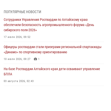
05 июля 2026, 11:13
ПОПУЛЯРНЫЕ НОВОСТИ
Росгвардия Алтайского края приняла участие в благотворительной
Сотрудники Управления Росгвардии по Алтайскому краю
акции «Коробка храбрости»
обеспечили безопасность агропромышленного форума «День
04 июля 2026, 11:09
сибирского поля-2026»
Сотрудники Росгвардии провели встречу с юными пограничниками
17 июля 2026, 09:52
в рамках акции «Каникулы с Росгвардией»
Офицеры росгвардии стали призерами региональной спартакиады
03 июля 2026, 04:03
«Динамо» по спортивному ориентированию
Управление Росгвардии по Алтайскому краю провело для детей
10 июля 2026, 09:27
1
экскурсию на теплоходе в рамках акции «Каникулы с Росгвардией»
На базе Росгвардии Алтайского края дети осваивают управление
02 июля 2026, 00:55
БПЛА
В краевом управлении вневедомственной охраны Росгвардии по
03 августа 2026, 02:43
Алтайскому краю подведены итоги «прямой линии»
01 июля 2026, 07:49