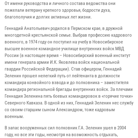
От имени руководства и личного состава ведомства они
пожелали ветерану крепкого здоровья, бодрости духа,
благополучия и долгих активных лет жизни.
Геннадий Анатольевич родился в Пермском крае, в дружной
многодетной крестьянской семье. Выбрав профессию кадрового
военного, в 1974 году он поступил на учебу в Новосибирское
высшее военное командное училище внутренних войск МВД
России (в настоящее время – Новосибирский военный институт
имени генерала армии И.К. Яковлева войск национальной
гвардии Российской Федерации). Став офицером, Геннадий
Зеленин прошел нелегкий путь от лейтенанта в должности
командира конвойного взвода и до полковника – заместителя
командира региональной бригады внутренних войск. За плечами
Геннадия Зеленина пять боевых командировок в «горячие точки»
Северного Кавказа. В одной из них, Геннадий Зеленин нес службу
со своим старшим сыном Александром, тоже кадровым
военным.
В запас вооруженных сил полковник Г.А. Зеленин ушел в 2004
году, но все эти годы, несмотря на возможность отдыхать,