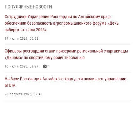
ПОПУЛЯРНЫЕ НОВОСТИ
Росгвардия Алтайского края приняла участие в благотворительной
Сотрудники Управления Росгвардии по Алтайскому краю
акции «Коробка храбрости»
обеспечили безопасность агропромышленного форума «День
04 июля 2026, 11:09
сибирского поля-2026»
Сотрудники Росгвардии провели встречу с юными пограничниками
17 июля 2026, 09:52
в рамках акции «Каникулы с Росгвардией»
Офицеры росгвардии стали призерами региональной спартакиады
03 июля 2026, 04:03
«Динамо» по спортивному ориентированию
Управление Росгвардии по Алтайскому краю провело для детей
10 июля 2026, 09:27
1
экскурсию на теплоходе в рамках акции «Каникулы с Росгвардией»
На базе Росгвардии Алтайского края дети осваивают управление
02 июля 2026, 00:55
БПЛА
В краевом управлении вневедомственной охраны Росгвардии по
03 августа 2026, 02:43
Алтайскому краю подведены итоги «прямой линии»
01 июля 2026, 07:49