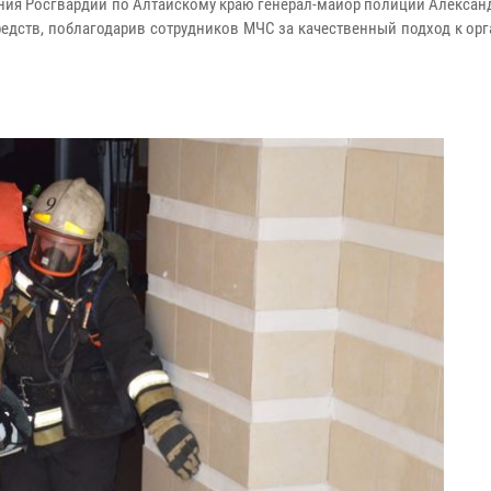
ения Росгвардии по Алтайскому краю генерал-майор полиции Алекса
едств, поблагодарив сотрудников МЧС за качественный подход к ор