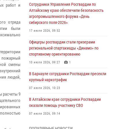
Сотрудники Управления Росгвардии по
ых работ и
Алтайскому краю обеспечили безопасность
агропромышленного форума «День
ого отряда
сибирского поля-2026»
ятии были
17 июля 2026, 09:52
максимально
Офицеры росгвардии стали призерами
региональной спартакиады «Динамо» по
территории
спортивному ориентированию
 пожарный
10 июля 2026, 09:27
1
рной смены
внутренний
В Барнауле сотрудники Росгвардии пресекли
ния людей,
крупный наркотрафик
07 июля 2026, 10:23
ы расчеты 9
В Алтайском крае сотрудники Росгвардии
щательного
оказали помощь участнику СВО
лированных
 полностью
07 июля 2026, 09:14
В рамках акции «Каникулы с Росгвардией»
ПОПУЛЯРНЫЕ НОВОСТИ