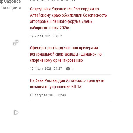
ндр Сафонов
бойцы ОМОН «Алтай» провели военно-
ганизации и
патриотическое мероприятие для детей в
Сотрудники Управления Росгвардии по
лагере «Звёздный»
Алтайскому краю обеспечили безопасность
агропромышленного форума «День
05 июля 2026, 11:13
сибирского поля-2026»
Росгвардия Алтайского края приняла участие
17 июля 2026, 09:52
в благотворительной акции «Коробка
храбрости»
Офицеры росгвардии стали призерами
региональной спартакиады «Динамо» по
04 июля 2026, 11:09
спортивному ориентированию
Сотрудники Росгвардии провели встречу с
10 июля 2026, 09:27
1
юными пограничниками в рамках акции
«Каникулы с Росгвардией»
На базе Росгвардии Алтайского края дети
осваивают управление БПЛА
03 июля 2026, 04:03
03 августа 2026, 02:43
Управление Росгвардии по Алтайскому краю
провело для детей экскурсию на теплоходе в
рамках акции «Каникулы с Росгвардией»
02 июля 2026, 00:55
В краевом управлении вневедомственной