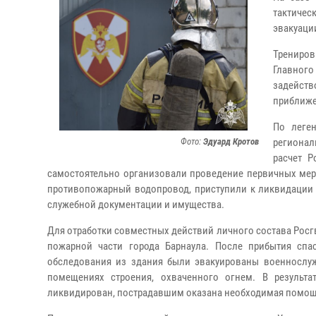
тактичес
эвакуаци
Трениров
Главног
задейств
приближе
По леге
Фото:
Эдуард Кротов
регионал
расчет 
самостоятельно организовали проведение первичных мер
противопожарный водопровод, приступили к ликвидации 
служебной документации и имущества.
Для отработки совместных действий личного состава Росг
пожарной части города Барнаула. После прибытия спа
обследования из здания были эвакуированы военнослу
помещениях строения, охваченного огнем. В результ
ликвидирован, пострадавшим оказана необходимая помощ