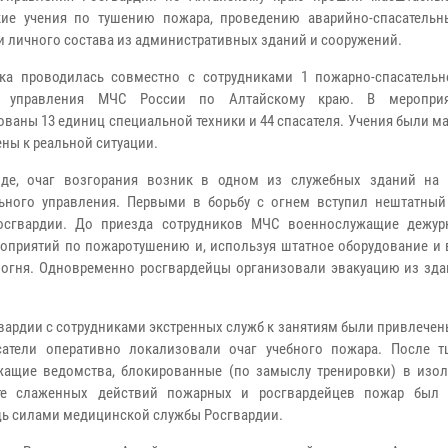
кие учения по тушению пожара, проведению аварийно-спасательн
и личного состава из административных зданий и сооружений.
ка проводилась совместно с сотрудниками 1 пожарно-спасательн
о управления МЧС России по Алтайскому краю. В меропри
ованы 13 единиц специальной техники и 44 спасателя. Учения были 
ны к реальной ситуации.
нде, очаг возгорания возник в одном из служебных зданий на 
ьного управления. Первыми в борьбу с огнем вступил
нештатный
Росгвардии. До приезда сотрудников МЧС военнослужащие дежу
оприятий по пожаротушению и, используя штатное оборудование и 
огня. Одновременно росгвардейцы организовали эвакуацию из зда
вардии с сотрудниками экстренных служб к занятиям были привлечен
сатели оперативно локализовали очаг учебного пожара. После т
жащие ведомства, блокированные (по замыслу тренировки) в изо
ате слаженных действий пожарных и росгвардейцев пожар был
ь силами медицинской службы Росгвардии.