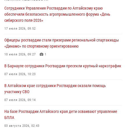
Росгвардия Алтайского края приняла участие в благотворительной
Сотрудники Управления Росгвардии по Алтайскому краю
акции «Коробка храбрости»
обеспечили безопасность агропромышленного форума «День
04 июля 2026, 11:09
сибирского поля-2026»
Сотрудники Росгвардии провели встречу с юными пограничниками
17 июля 2026, 09:52
в рамках акции «Каникулы с Росгвардией»
Офицеры росгвардии стали призерами региональной спартакиады
03 июля 2026, 04:03
«Динамо» по спортивному ориентированию
Управление Росгвардии по Алтайскому краю провело для детей
10 июля 2026, 09:27
1
экскурсию на теплоходе в рамках акции «Каникулы с Росгвардией»
В Барнауле сотрудники Росгвардии пресекли крупный наркотрафик
02 июля 2026, 00:55
07 июля 2026, 10:23
В краевом управлении вневедомственной охраны Росгвардии по
В Алтайском крае сотрудники Росгвардии оказали помощь
Алтайскому краю подведены итоги «прямой линии»
участнику СВО
01 июля 2026, 07:49
07 июля 2026, 09:14
На базе Росгвардии Алтайского края дети осваивают управление
БПЛА
03 августа 2026, 02:43