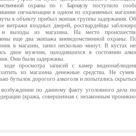
омственной охраны по г. Барнаулу
поступило сооб
ывании сигнализации в одном из охраняемых магазино
нуты к объекту прибыл экипаж группы задержания. О
ые витражи входных дверей, росгвардейцы заблокиро
 и выходы из магазина. На место происшеств
лены еще два экипажа вневедомственной охраны. По
оник в магазин, занял несколько минут. В кустах не
ись двое мужчин, находившихся в состоянии алко
ния. Они были задержаны.
 ходе просмотра записей с камер видеонаблюде
охитить из магазина денежные средства. Не сумев
лько бутылок дорогого алкоголя и попытались скрытьс
 возбуждении по данному факту уголовного дела по
едерации (кража, совершенная с незаконным проникно