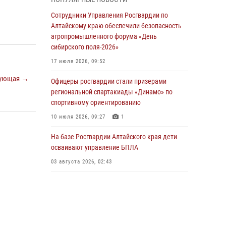
бойцы ОМОН «Алтай» провели военно-
патриотическое мероприятие для детей в
Сотрудники Управления Росгвардии по
лагере «Звёздный»
Алтайскому краю обеспечили безопасность
агропромышленного форума «День
05 июля 2026, 11:13
сибирского поля-2026»
Росгвардия Алтайского края приняла участие
17 июля 2026, 09:52
в благотворительной акции «Коробка
ующая →
храбрости»
Офицеры росгвардии стали призерами
региональной спартакиады «Динамо» по
04 июля 2026, 11:09
спортивному ориентированию
Сотрудники Росгвардии провели встречу с
10 июля 2026, 09:27
1
юными пограничниками в рамках акции
«Каникулы с Росгвардией»
На базе Росгвардии Алтайского края дети
осваивают управление БПЛА
03 июля 2026, 04:03
03 августа 2026, 02:43
Управление Росгвардии по Алтайскому краю
провело для детей экскурсию на теплоходе в
рамках акции «Каникулы с Росгвардией»
02 июля 2026, 00:55
В краевом управлении вневедомственной