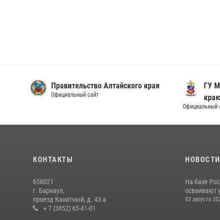
Правительство Алтайского края
ГУ М
Официальный сайт
кра
Официальный 
КОНТАКТЫ
НОВОСТ
656021
На базе Рос
г. Барнаул,
осваивают 
проезд Канатный, д. 43 а
03 августа 20
+ 7 (3852) 65-41-01