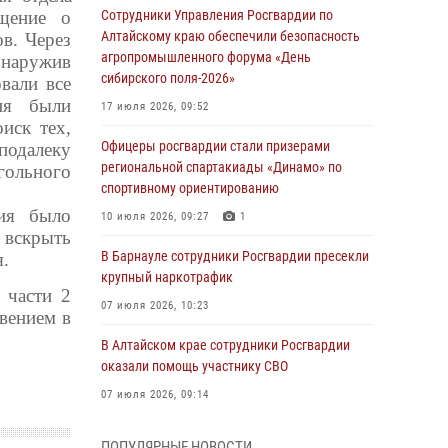
щение о
Сотрудники Управления Росгвардии по
Алтайскому краю обеспечили безопасность
в. Через
агропромышленного форума «День
бнаружив
сибирского поля-2026»
вали все
ия были
17 июля 2026, 09:52
иск тех,
Офицеры росгвардии стали призерами
подалеку
региональной спартакиады «Динамо» по
гольного
спортивному ориентированию
ния было
10 июля 2026, 09:27
1
 вскрыть
В Барнауле сотрудники Росгвардии пресекли
я.
крупный наркотрафик
 части 2
07 июля 2026, 10:23
вением в
В Алтайском крае сотрудники Росгвардии
оказали помощь участнику СВО
07 июля 2026, 09:14
В рамках акции «Каникулы с Росгвардией»
ПОПУЛЯРНЫЕ НОВОСТИ