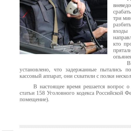
вневед
срабат
три ми
разбит
входы
направ
кто пр
прятал
опьяне
В
установлено, что задержанные пытались п
кассовый аппарат, они схватили с полки неско
В настоящее время решается вопрос о
статьи 158 Уголовного кодекса Российской Ф
помещение).