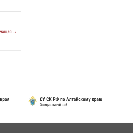
В краевом управлении вневедомственной
охраны Росгвардии по Алтайскому краю
подведены итоги «прямой линии»
01 июля 2026, 07:49
ующая →
 края
СУ СК РФ по Алтайскому краю
Официальный сайт