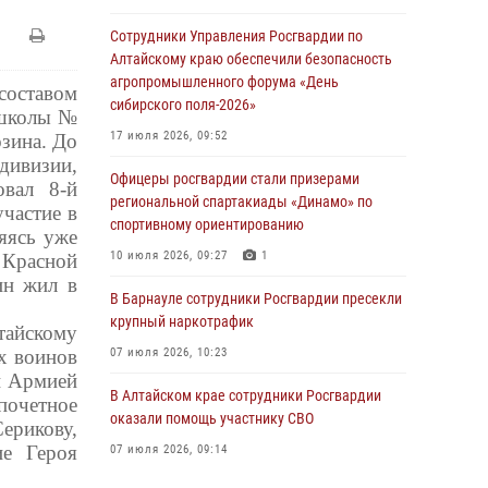
Сотрудники Управления Росгвардии по
Алтайскому краю обеспечили безопасность
агропромышленного форума «День
составом
сибирского поля-2026»
 школы №
17 июля 2026, 09:52
зина. До
ивизии,
Офицеры росгвардии стали призерами
овал 8-й
региональной спартакиады «Динамо» по
частие в
спортивному ориентированию
яясь уже
10 июля 2026, 09:27
1
 Красной
ин жил в
В Барнауле сотрудники Росгвардии пресекли
крупный наркотрафик
тайскому
х воинов
07 июля 2026, 10:23
й Армией
В Алтайском крае сотрудники Росгвардии
почетное
оказали помощь участнику СВО
ерикову,
ие Героя
07 июля 2026, 09:14