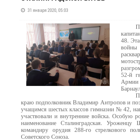
31 января 2020, 05:03
П
капита
48. Эт
войны
расква
мотост
разгро
52-й г
Армии 
Барнаул
П
краю подполковник Владимир Антропов и поэ
учащимся шестых классов гимназии № 42, на
участвовали и внутренние войска. Особую р
наименование Сталинградская. Уроженцу 
командиру орудия 288-го стрелкового по
Советского Союза.