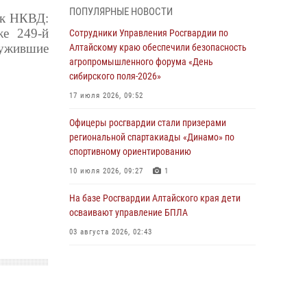
В рамках акции «Каникулы с Росгвардией»
ПОПУЛЯРНЫЕ НОВОСТИ
ск НКВД:
бойцы ОМОН «Алтай» провели военно-
же 249-й
патриотическое мероприятие для детей в
Сотрудники Управления Росгвардии по
лагере «Звёздный»
лужившие
Алтайскому краю обеспечили безопасность
агропромышленного форума «День
05 июля 2026, 11:13
сибирского поля-2026»
Росгвардия Алтайского края приняла участие
17 июля 2026, 09:52
в благотворительной акции «Коробка
храбрости»
Офицеры росгвардии стали призерами
региональной спартакиады «Динамо» по
04 июля 2026, 11:09
спортивному ориентированию
Сотрудники Росгвардии провели встречу с
10 июля 2026, 09:27
1
юными пограничниками в рамках акции
«Каникулы с Росгвардией»
На базе Росгвардии Алтайского края дети
осваивают управление БПЛА
03 июля 2026, 04:03
03 августа 2026, 02:43
Управление Росгвардии по Алтайскому краю
провело для детей экскурсию на теплоходе в
рамках акции «Каникулы с Росгвардией»
02 июля 2026, 00:55