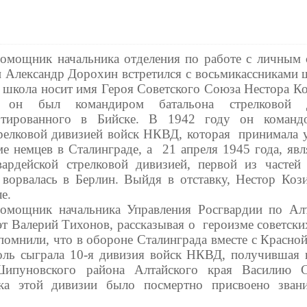
омощник начальника отделения по работе с личным 
н Александр Дорохин встретился с восьмикассниками
а школа носит имя Героя Советского Союза Нестора Ко
 он был командиром батальона стрелковой д
ртированного в Бийске. В 1942 году он команд
релковой дивизией войск НКВД, которая принимала у
ме немцев в Сталинграде, а 21 апреля 1945 года, явл
вардейской стрелковой дивизией, первой из частей
ворвалась в Берлин. Выйдя в отставку, Нестор Коз
е.
омощник начальника Управления Росгвардии по Ал
т Валерий Тихонов, рассказывая о героизме советски
помнили, что в обороне Сталинграда вместе с Красно
оль сыграла 10-я дивизия войск НКВД, получившая 
Шипуновского района Алтайского края Василию С
лка этой дивизии было посмертно присвоено зван