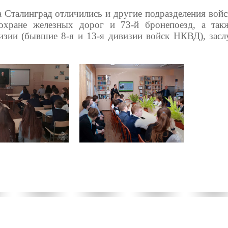
а Сталинград отличились и другие подразделения вой
охране железных дорог и 73-й бронепоезд, а так
визии (бывшие 8-я и 13-я дивизии войск НКВД), зас