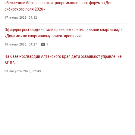
обеспечили безопасность агропромышленного форума «День
04 июля 2026, 11:09
сибирского поля-2026»
Сотрудники Росгвардии провели встречу с юными пограничниками
17 июля 2026, 09:52
в рамках акции «Каникулы с Росгвардией»
Офицеры росгвардии стали призерами региональной спартакиады
03 июля 2026, 04:03
«Динамо» по спортивному ориентированию
Управление Росгвардии по Алтайскому краю провело для детей
10 июля 2026, 09:27
1
экскурсию на теплоходе в рамках акции «Каникулы с Росгвардией»
На базе Росгвардии Алтайского края дети осваивают управление
02 июля 2026, 00:55
БПЛА
В краевом управлении вневедомственной охраны Росгвардии по
03 августа 2026, 02:43
Алтайскому краю подведены итоги «прямой линии»
01 июля 2026, 07:49