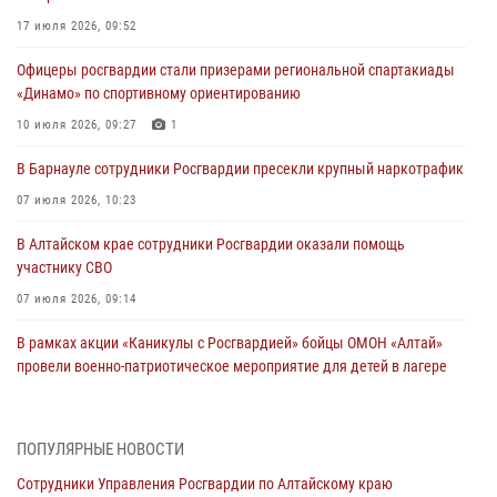
17 июля 2026, 09:52
Офицеры росгвардии стали призерами региональной спартакиады
«Динамо» по спортивному ориентированию
10 июля 2026, 09:27
1
В Барнауле сотрудники Росгвардии пресекли крупный наркотрафик
07 июля 2026, 10:23
В Алтайском крае сотрудники Росгвардии оказали помощь
участнику СВО
07 июля 2026, 09:14
В рамках акции «Каникулы с Росгвардией» бойцы ОМОН «Алтай»
провели военно-патриотическое мероприятие для детей в лагере
«Звёздный»
05 июля 2026, 11:13
ПОПУЛЯРНЫЕ НОВОСТИ
Росгвардия Алтайского края приняла участие в благотворительной
Сотрудники Управления Росгвардии по Алтайскому краю
акции «Коробка храбрости»