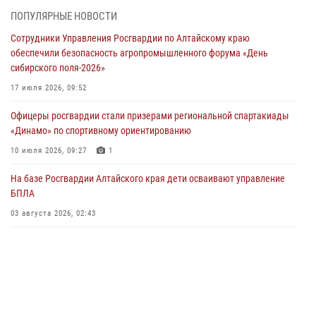
ПОПУЛЯРНЫЕ НОВОСТИ
Росгвардия Алтайского края приняла участие в благотворительной
Сотрудники Управления Росгвардии по Алтайскому краю
акции «Коробка храбрости»
обеспечили безопасность агропромышленного форума «День
04 июля 2026, 11:09
сибирского поля-2026»
Сотрудники Росгвардии провели встречу с юными пограничниками
17 июля 2026, 09:52
в рамках акции «Каникулы с Росгвардией»
Офицеры росгвардии стали призерами региональной спартакиады
03 июля 2026, 04:03
«Динамо» по спортивному ориентированию
Управление Росгвардии по Алтайскому краю провело для детей
10 июля 2026, 09:27
1
экскурсию на теплоходе в рамках акции «Каникулы с Росгвардией»
На базе Росгвардии Алтайского края дети осваивают управление
02 июля 2026, 00:55
БПЛА
В краевом управлении вневедомственной охраны Росгвардии по
03 августа 2026, 02:43
Алтайскому краю подведены итоги «прямой линии»
01 июля 2026, 07:49