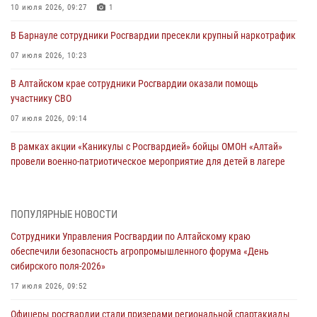
10 июля 2026, 09:27
1
В Барнауле сотрудники Росгвардии пресекли крупный наркотрафик
07 июля 2026, 10:23
В Алтайском крае сотрудники Росгвардии оказали помощь
участнику СВО
07 июля 2026, 09:14
В рамках акции «Каникулы с Росгвардией» бойцы ОМОН «Алтай»
провели военно-патриотическое мероприятие для детей в лагере
«Звёздный»
05 июля 2026, 11:13
ПОПУЛЯРНЫЕ НОВОСТИ
Росгвардия Алтайского края приняла участие в благотворительной
Сотрудники Управления Росгвардии по Алтайскому краю
акции «Коробка храбрости»
обеспечили безопасность агропромышленного форума «День
04 июля 2026, 11:09
сибирского поля-2026»
Сотрудники Росгвардии провели встречу с юными пограничниками
17 июля 2026, 09:52
в рамках акции «Каникулы с Росгвардией»
Офицеры росгвардии стали призерами региональной спартакиады