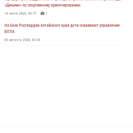
03 июля 2026, 04:03
«Динамо» по спортивному ориентированию
Управление Росгвардии по Алтайскому краю провело для детей
10 июля 2026, 09:27
1
экскурсию на теплоходе в рамках акции «Каникулы с Росгвардией»
На базе Росгвардии Алтайского края дети осваивают управление
02 июля 2026, 00:55
БПЛА
В краевом управлении вневедомственной охраны Росгвардии по
03 августа 2026, 02:43
Алтайскому краю подведены итоги «прямой линии»
01 июля 2026, 07:49