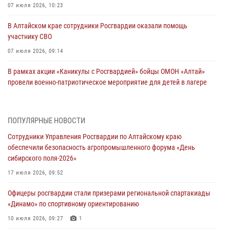
07 июля 2026, 10:23
В Алтайском крае сотрудники Росгвардии оказали помощь
участнику СВО
07 июля 2026, 09:14
В рамках акции «Каникулы с Росгвардией» бойцы ОМОН «Алтай»
провели военно-патриотическое мероприятие для детей в лагере
«Звёздный»
05 июля 2026, 11:13
ПОПУЛЯРНЫЕ НОВОСТИ
Росгвардия Алтайского края приняла участие в благотворительной
Сотрудники Управления Росгвардии по Алтайскому краю
акции «Коробка храбрости»
обеспечили безопасность агропромышленного форума «День
04 июля 2026, 11:09
сибирского поля-2026»
Сотрудники Росгвардии провели встречу с юными пограничниками
17 июля 2026, 09:52
в рамках акции «Каникулы с Росгвардией»
Офицеры росгвардии стали призерами региональной спартакиады
03 июля 2026, 04:03
«Динамо» по спортивному ориентированию
Управление Росгвардии по Алтайскому краю провело для детей
10 июля 2026, 09:27
1
экскурсию на теплоходе в рамках акции «Каникулы с Росгвардией»