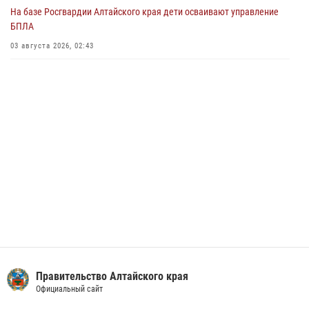
На базе Росгвардии Алтайского края дети осваивают управление
02 июля 2026, 00:55
БПЛА
В краевом управлении вневедомственной охраны Росгвардии по
03 августа 2026, 02:43
Алтайскому краю подведены итоги «прямой линии»
01 июля 2026, 07:49
Правительство Алтайского края
Официальный сайт