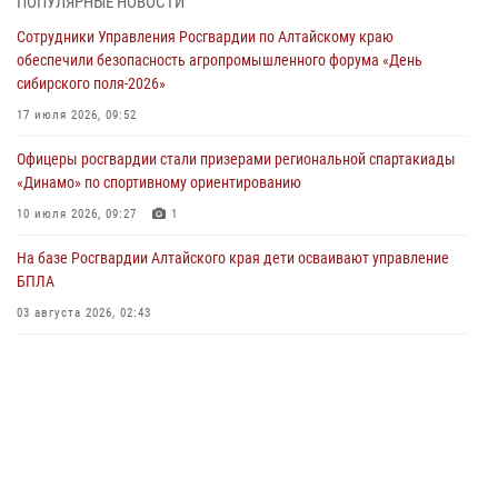
ПОПУЛЯРНЫЕ НОВОСТИ
Росгвардия Алтайского края приняла участие в благотворительной
Сотрудники Управления Росгвардии по Алтайскому краю
акции «Коробка храбрости»
обеспечили безопасность агропромышленного форума «День
04 июля 2026, 11:09
сибирского поля-2026»
Сотрудники Росгвардии провели встречу с юными пограничниками
17 июля 2026, 09:52
в рамках акции «Каникулы с Росгвардией»
Офицеры росгвардии стали призерами региональной спартакиады
03 июля 2026, 04:03
«Динамо» по спортивному ориентированию
Управление Росгвардии по Алтайскому краю провело для детей
10 июля 2026, 09:27
1
экскурсию на теплоходе в рамках акции «Каникулы с Росгвардией»
На базе Росгвардии Алтайского края дети осваивают управление
02 июля 2026, 00:55
БПЛА
В краевом управлении вневедомственной охраны Росгвардии по
03 августа 2026, 02:43
Алтайскому краю подведены итоги «прямой линии»
01 июля 2026, 07:49